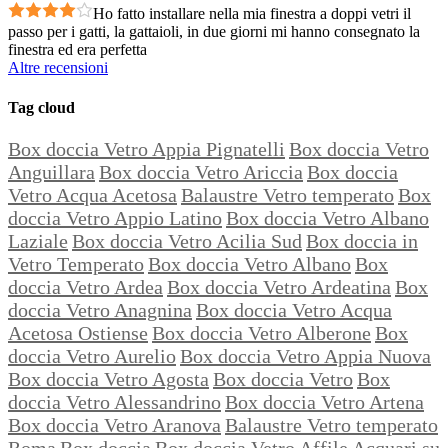
Ho fatto installare nella mia finestra a doppi vetri il
passo per i gatti, la gattaioli, in due giorni mi hanno consegnato la
finestra ed era perfetta
Altre recensioni
Tag cloud
Box doccia Vetro Appia Pignatelli
Box doccia Vetro
Anguillara
Box doccia Vetro Ariccia
Box doccia
Vetro Acqua Acetosa
Balaustre Vetro temperato
Box
doccia Vetro Appio Latino
Box doccia Vetro Albano
Laziale
Box doccia Vetro Acilia Sud
Box doccia in
Vetro Temperato
Box doccia Vetro Albano
Box
doccia Vetro Ardea
Box doccia Vetro Ardeatina
Box
doccia Vetro Anagnina
Box doccia Vetro Acqua
Acetosa Ostiense
Box doccia Vetro Alberone
Box
doccia Vetro Aurelio
Box doccia Vetro Appia Nuova
Box doccia Vetro Agosta
Box doccia Vetro
Box
doccia Vetro Alessandrino
Box doccia Vetro Artena
Box doccia Vetro Aranova
Balaustre Vetro temperato
Roma
Box doccia
Box doccia Vetro Affile
Acquari su