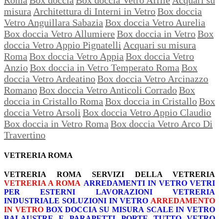
misura
Architettura di Interni in Vetro
Box doccia
Vetro Anguillara Sabazia
Box doccia Vetro Aurelia
Box doccia Vetro Allumiere
Box doccia in Vetro
Box
doccia Vetro Appio Pignatelli
Acquari su misura
Roma
Box doccia Vetro Appia
Box doccia Vetro
Anzio
Box doccia in Vetro Temperato Roma
Box
doccia Vetro Ardeatino
Box doccia Vetro Arcinazzo
Romano
Box doccia Vetro Anticoli Corrado
Box
doccia in Cristallo Roma
Box doccia in Cristallo
Box
doccia Vetro Arsoli
Box doccia Vetro Appio Claudio
Box doccia in Vetro Roma
Box doccia Vetro Arco Di
Travertino
VETRERIA ROMA
VETRERIA ROMA
SERVIZI DELLA VETRERIA
VETRERIA A ROMA
ARREDAMENTI IN VETRO
VETRI
PER ESTERNI
LAVORAZIONI
VETRERIA
INDUSTRIALE
SOLUZIONI IN VETRO
ARREDAMENTO
IN VETRO
BOX DOCCIA SU MISURA
SCALE IN VETRO
BALAUSTRE E PARAPETTI
PORTE TUTTO VETRO