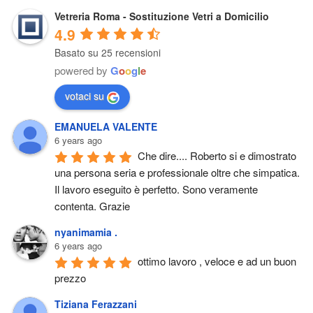
Vetreria Roma - Sostituzione Vetri a Domicilio
4.9
Basato su 25 recensioni
powered by
G
o
o
g
l
e
votaci su
EMANUELA VALENTE
6 years ago
Che dire.... Roberto si e dimostrato 
una persona seria e professionale oltre che simpatica. 
Il lavoro eseguito è perfetto. Sono veramente 
contenta. Grazie
nyanimamia .
6 years ago
ottimo lavoro , veloce e ad un buon 
prezzo
Tiziana Ferazzani