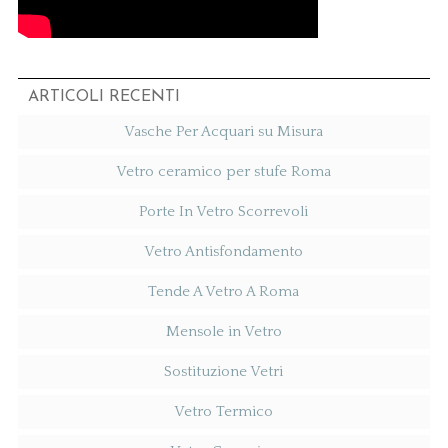
ARTICOLI RECENTI
Vasche Per Acquari su Misura
Vetro ceramico per stufe Roma
Porte In Vetro Scorrevoli
Vetro Antisfondamento
Tende A Vetro A Roma
Mensole in Vetro
Sostituzione Vetri
Vetro Termico