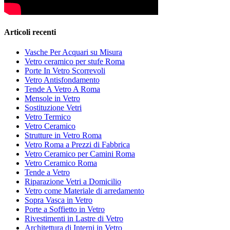
Articoli recenti
Vasche Per Acquari su Misura
Vetro ceramico per stufe Roma
Porte In Vetro Scorrevoli
Vetro Antisfondamento
Tende A Vetro A Roma
Mensole in Vetro
Sostituzione Vetri
Vetro Termico
Vetro Ceramico
Strutture in Vetro Roma
Vetro Roma a Prezzi di Fabbrica
Vetro Ceramico per Camini Roma
Vetro Ceramico Roma
Tende a Vetro
Riparazione Vetri a Domicilio
Vetro come Materiale di arredamento
Sopra Vasca in Vetro
Porte a Soffietto in Vetro
Rivestimenti in Lastre di Vetro
Architettura di Interni in Vetro