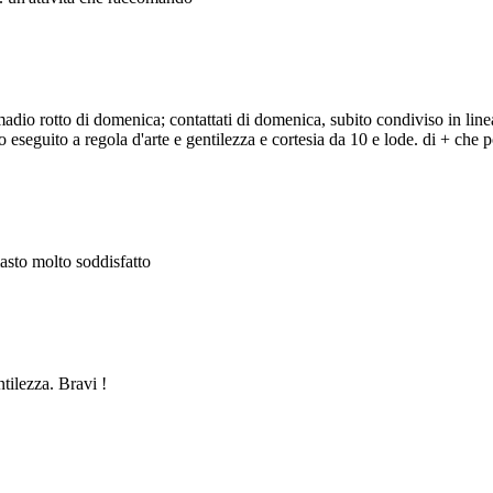
adio rotto di domenica; contattati di domenica, subito condiviso in line
eseguito a regola d'arte e gentilezza e cortesia da 10 e lode. di + che po
masto molto soddisfatto
ntilezza. Bravi !