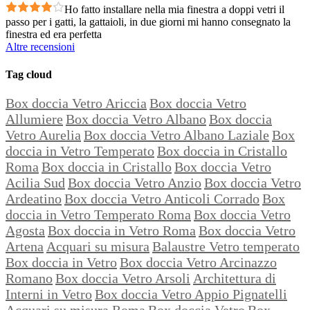
Ho fatto installare nella mia finestra a doppi vetri il
passo per i gatti, la gattaioli, in due giorni mi hanno consegnato la
finestra ed era perfetta
Altre recensioni
Tag cloud
Box doccia Vetro Ariccia
Box doccia Vetro
Allumiere
Box doccia Vetro Albano
Box doccia
Vetro Aurelia
Box doccia Vetro Albano Laziale
Box
doccia in Vetro Temperato
Box doccia in Cristallo
Roma
Box doccia in Cristallo
Box doccia Vetro
Acilia Sud
Box doccia Vetro Anzio
Box doccia Vetro
Ardeatino
Box doccia Vetro Anticoli Corrado
Box
doccia in Vetro Temperato Roma
Box doccia Vetro
Agosta
Box doccia in Vetro Roma
Box doccia Vetro
Artena
Acquari su misura
Balaustre Vetro temperato
Box doccia in Vetro
Box doccia Vetro Arcinazzo
Romano
Box doccia Vetro Arsoli
Architettura di
Interni in Vetro
Box doccia Vetro Appio Pignatelli
Acquari su misura Roma
Box doccia Vetro
Box