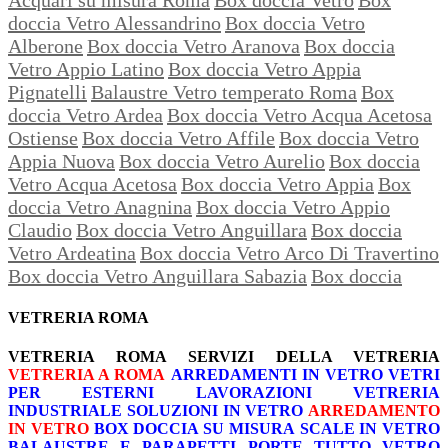
doccia Vetro Alessandrino
Box doccia Vetro
Alberone
Box doccia Vetro Aranova
Box doccia
Vetro Appio Latino
Box doccia Vetro Appia
Pignatelli
Balaustre Vetro temperato Roma
Box
doccia Vetro Ardea
Box doccia Vetro Acqua Acetosa
Ostiense
Box doccia Vetro Affile
Box doccia Vetro
Appia Nuova
Box doccia Vetro Aurelio
Box doccia
Vetro Acqua Acetosa
Box doccia Vetro Appia
Box
doccia Vetro Anagnina
Box doccia Vetro Appio
Claudio
Box doccia Vetro Anguillara
Box doccia
Vetro Ardeatina
Box doccia Vetro Arco Di Travertino
Box doccia Vetro Anguillara Sabazia
Box doccia
VETRERIA ROMA
VETRERIA ROMA
SERVIZI DELLA VETRERIA
VETRERIA A ROMA
ARREDAMENTI IN VETRO
VETRI
PER ESTERNI
LAVORAZIONI
VETRERIA
INDUSTRIALE
SOLUZIONI IN VETRO
ARREDAMENTO
IN VETRO
BOX DOCCIA SU MISURA
SCALE IN VETRO
BALAUSTRE E PARAPETTI
PORTE TUTTO VETRO