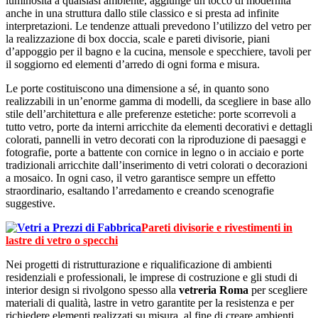
luminosità a qualsiasi ambiente, aggiunge un tocco di modernità
anche in una struttura dallo stile classico e si presta ad infinite
interpretazioni. Le tendenze attuali prevedono l’utilizzo del vetro per
la realizzazione di box doccia, scale e pareti divisorie, piani
d’appoggio per il bagno e la cucina, mensole e specchiere, tavoli per
il soggiorno ed elementi d’arredo di ogni forma e misura.
Le porte costituiscono una dimensione a sé, in quanto sono
realizzabili in un’enorme gamma di modelli, da scegliere in base allo
stile dell’architettura e alle preferenze estetiche: porte scorrevoli a
tutto vetro, porte da interni arricchite da elementi decorativi e dettagli
colorati, pannelli in vetro decorati con la riproduzione di paesaggi e
fotografie, porte a battente con cornice in legno o in acciaio e porte
tradizionali arricchite dall’inserimento di vetri colorati o decorazioni
a mosaico. In ogni caso, il vetro garantisce sempre un effetto
straordinario, esaltando l’arredamento e creando scenografie
suggestive.
Pareti divisorie e rivestimenti in
lastre di vetro o specchi
Nei progetti di ristrutturazione e riqualificazione di ambienti
residenziali e professionali, le imprese di costruzione e gli studi di
interior design si rivolgono spesso alla
vetreria Roma
per scegliere
materiali di qualità, lastre in vetro garantite per la resistenza e per
richiedere elementi realizzati su misura, al fine di creare ambienti