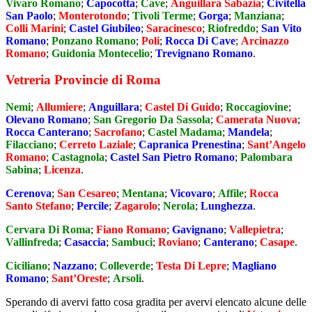
Vivaro Romano
;
Capocotta
;
Cave
;
Anguillara Sabazia
;
Civitella
San Paolo
;
Monterotondo
;
Tivoli Terme
;
Gorga
;
Manziana
;
Colli Marini
;
Castel Giubileo
;
Saracinesco
;
Riofreddo
;
San Vito
Romano
;
Ponzano Romano
;
Poli
;
Rocca Di Cave
;
Arcinazzo
Romano
;
Guidonia Montecelio
;
Trevignano Romano
.
Vetreria Provincie di Roma
Nemi
;
Allumiere
;
Anguillara
;
Castel Di Guido
;
Roccagiovine
;
Olevano Romano
;
San Gregorio Da Sassola
;
Camerata Nuova
;
Rocca Canterano
;
Sacrofano
;
Castel Madama
;
Mandela
;
Filacciano
;
Cerreto Laziale
;
Capranica Prenestina
;
Sant’Angelo
Romano
;
Castagnola
;
Castel San Pietro Romano
;
Palombara
Sabina
;
Licenza
.
Cerenova
;
San Cesareo
;
Mentana
;
Vicovaro
;
Affile
;
Rocca
Santo Stefano
;
Percile
;
Zagarolo
;
Nerola
;
Lunghezza
.
Cervara Di Roma
;
Fiano Romano
;
Gavignano
;
Vallepietra
;
Vallinfreda
;
Casaccia
;
Sambuci
;
Roviano
;
Canterano
;
Casape
.
Ciciliano
;
Nazzano
;
Colleverde
;
Testa Di Lepre
;
Magliano
Romano
;
Sant’Oreste
;
Arsoli
.
Sperando di avervi fatto cosa gradita per avervi elencato alcune delle