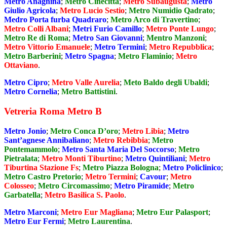
Metro Anagnina
;
Metro Cinecitta
;
Metro Subaugusta
;
Metro
Giulio Agricola
;
Metro Lucio Sestio
;
Metro Numidio Qadrato
;
Medro Porta furba Quadraro
;
Metro Arco di Travertino
;
Metro Colli Albani
;
Metri Furio Camillo
;
Metro Ponte Lungo
;
Metro Re di Roma
;
Metro San Giovanni
;
Mentro Manzoni
;
Metro Vittorio Emanuele
;
Metro Termini
;
Metro Repubblica
;
Metro Barberini
;
Metro Spagna
;
Metro Flaminio
;
Metro
Ottaviano
.
Metro Cipro
;
Metro Valle Aurelia
;
Meto Baldo degli Ubaldi
;
Metro Cornelia
;
Metro Battistini
.
Vetreria Roma Metro B
Metro Jonio
;
Metro Conca D’oro
;
Metro Libia
;
Metro
Sant’agnese Annibaliano
;
Metro Rebibbia
;
Metro
Pontemammolo
;
Metro Santa Maria Del Soccorso
;
Metro
Pietralata
;
Metro Monti Tiburtino
;
Metro Quintiliani
;
Metro
Tiburtina Stazione Fs
;
Metro Piazza Bologna
;
Metro Policlinico
;
Metro Castro Pretorio
;
Metro Termini
;
Cavour
;
Metro
Colosseo
;
Metro Circomassimo
;
Metro Piramide
;
Metro
Garbatella
;
Metro Basilica S. Paolo
.
Metro Marconi
;
Metro Eur Magliana
;
Metro Eur Palasport
;
Metro Eur Fermi
;
Metro Laurentina
.