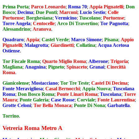
Prima Porta
;
Parco Leonardo
;
Roma 70
;
Appia Pignatelli
;
Don
Bosco
;
Decima
;
Due Ponti
;
Marconi
;
Lucio Sestio
;
Colle
Portuense
;
Borghesiana
;
Vermicino
;
Tuscolano
;
Portuense
;
Torre Angela
;
Centocelle
;
Arco Di Travertino
;
Tor Pagnotta
;
Alessandrino
;
Aranova
.
Quadraro
;
Appia
;
Castel Verde
;
Marco Simone
;
Pisana
;
Appio
Pignatelli
;
Malagrotta
;
Giardinetti
;
Collatina
;
Acqua Acetosa
Ostiense
.
Tor Fiscale Roma
;
Quarto Miglio Roma
;
Alberone
;
Trigoria
;
Magliana
;
Anagnina
;
Pigneto
;
Spinaceto
;
Granai
;
Cinecittà
Roma
.
Gianicolense
;
Mostacciano
;
Tor Tre Teste
;
Castel Di Decima
;
Fonte Meravigliosa
;
Casal Bernocchi
;
Appia Nuova
;
Tuscolana
Roma
;
Don Bosco Roma
;
Ponte Linari Roma
;
Tuscolana
;
Torre
Maura
;
Ponte Galeria
;
Case Rosse
;
Corviale
;
Fonte Laurentina
;
Grotte Celoni
;
Tor Bella Monaca
;
Ponte Di Nona
;
Garbatella
.
Torrino
.
Vetreria Roma Metro A