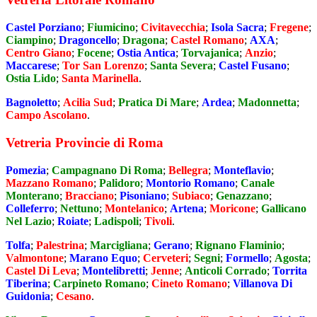
Castel Porziano
;
Fiumicino
;
Civitavecchia
;
Isola Sacra
;
Fregene
;
Ciampino
;
Dragoncello
;
Dragona
;
Castel Romano
;
AXA
;
Centro Giano
;
Focene
;
Ostia Antica
;
Torvajanica
;
Anzio
;
Maccarese
;
Tor San Lorenzo
;
Santa Severa
;
Castel Fusano
;
Ostia Lido
;
Santa Marinella
.
Bagnoletto
;
Acilia Sud
;
Pratica Di Mare
;
Ardea
;
Madonnetta
;
Campo Ascolano
.
Vetreria Provincie di Roma
Pomezia
;
Campagnano Di Roma
;
Bellegra
;
Monteflavio
;
Mazzano Romano
;
Palidoro
;
Montorio Romano
;
Canale
Monterano
;
Bracciano
;
Pisoniano
;
Subiaco
;
Genazzano
;
Colleferro
;
Nettuno
;
Montelanico
;
Artena
;
Moricone
;
Gallicano
Nel Lazio
;
Roiate
;
Ladispoli
;
Tivoli
.
Tolfa
;
Palestrina
;
Marcigliana
;
Gerano
;
Rignano Flaminio
;
Valmontone
;
Marano Equo
;
Cerveteri
;
Segni
;
Formello
;
Agosta
;
Castel Di Leva
;
Montelibretti
;
Jenne
;
Anticoli Corrado
;
Torrita
Tiberina
;
Carpineto Romano
;
Cineto Romano
;
Villanova Di
Guidonia
;
Cesano
.