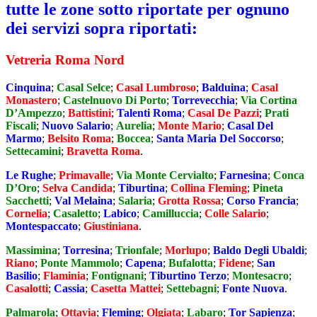
tutte le zone sotto riportate per ognuno
dei servizi sopra riportati
:
Vetreria Roma Nord
Cinquina
;
Casal Selce
;
Casal Lumbroso
;
Balduina
;
Casal
Monastero
;
Castelnuovo Di Porto
;
Torrevecchia
;
Via Cortina
D’Ampezzo
;
Battistini
;
Talenti Roma
;
Casal De Pazzi
;
Prati
Fiscali
;
Nuovo Salario
;
Aurelia
;
Monte Mario
;
Casal Del
Marmo
;
Belsito Roma
;
Boccea
;
Santa Maria Del Soccorso
;
Settecamini
;
Bravetta Roma
.
Le Rughe
;
Primavalle
;
Via Monte Cervialto
;
Farnesina
;
Conca
D’Oro
;
Selva Candida
;
Tiburtina
;
Collina Fleming
;
Pineta
Sacchetti
;
Val Melaina
;
Salaria
;
Grotta Rossa
;
Corso Francia
;
Cornelia
;
Casaletto
;
Labico
;
Camilluccia
;
Colle Salario
;
Montespaccato
;
Giustiniana
.
Massimina
;
Torresina
;
Trionfale
;
Morlupo
;
Baldo Degli Ubaldi
;
Riano
;
Ponte Mammolo
;
Capena
;
Bufalotta
;
Fidene
;
San
Basilio
;
Flaminia
;
Fontignani
;
Tiburtino Terzo
;
Montesacro
;
Casalotti
;
Cassia
;
Casetta Mattei
;
Settebagni
;
Fonte Nuova
.
Palmarola
;
Ottavia
;
Fleming
;
Olgiata
;
Labaro
;
Tor Sapienza
;