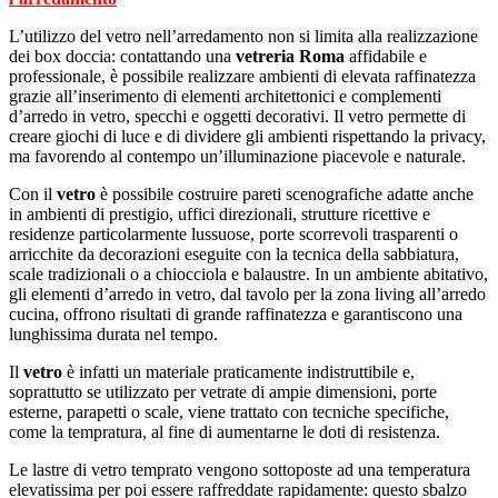
L’utilizzo del vetro nell’arredamento non si limita alla realizzazione
dei box doccia: contattando una
vetreria Roma
affidabile e
professionale, è possibile realizzare ambienti di elevata raffinatezza
grazie all’inserimento di elementi architettonici e complementi
d’arredo in vetro, specchi e oggetti decorativi. Il vetro permette di
creare giochi di luce e di dividere gli ambienti rispettando la privacy,
ma favorendo al contempo un’illuminazione piacevole e naturale.
Con il
vetro
è possibile costruire pareti scenografiche adatte anche
in ambienti di prestigio, uffici direzionali, strutture ricettive e
residenze particolarmente lussuose, porte scorrevoli trasparenti o
arricchite da decorazioni eseguite con la tecnica della sabbiatura,
scale tradizionali o a chiocciola e balaustre. In un ambiente abitativo,
gli elementi d’arredo in vetro, dal tavolo per la zona living all’arredo
cucina, offrono risultati di grande raffinatezza e garantiscono una
lunghissima durata nel tempo.
Il
vetro
è infatti un materiale praticamente indistruttibile e,
soprattutto se utilizzato per vetrate di ampie dimensioni, porte
esterne, parapetti o scale, viene trattato con tecniche specifiche,
come la tempratura, al fine di aumentarne le doti di resistenza.
Le lastre di vetro temprato vengono sottoposte ad una temperatura
elevatissima per poi essere raffreddate rapidamente: questo sbalzo