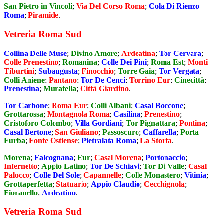
San Pietro in Vincoli
;
Via Del Corso Roma
;
Cola Di Rienzo
Roma
;
Piramide
.
Vetreria Roma Sud
Collina Delle Muse
;
Divino Amore
;
Ardeatina
;
Tor Cervara
;
Colle Prenestino
;
Romanina
;
Colle Dei Pini
;
Roma Est
;
Monti
Tiburtini
;
Subaugusta
;
Finocchio
;
Torre Gaia
;
Tor Vergata
;
Colli Aniene
;
Pantano
;
Tor De Cenci
;
Torrino Eur
;
Cinecittà
;
Prenestina
;
Muratella
;
Città Giardino
.
Tor Carbone
;
Roma Eur
;
Colli Albani
;
Casal Boccone
;
Grottarossa
;
Montagnola Roma
;
Casilina
;
Prenestino
;
Cristoforo Colombo
;
Villa Gordiani
;
Tor Pignattara
;
Pontina
;
Casal Bertone
;
San Giuliano
;
Passoscuro
;
Caffarella
;
Porta
Furba
;
Fonte Ostiense
;
Pietralata Roma
;
La Storta
.
Morena
;
Falcognana
;
Eur
;
Casal Morena
;
Portonaccio
;
Infernetto
;
Appio Latino
;
Tor De Schiavi
;
Tor Di Valle
;
Casal
Palocco
;
Colle Del Sole
;
Capannelle
;
Colle Monastero
;
Vitinia
;
Grottaperfetta
;
Statuario
;
Appio Claudio
;
Cecchignola
;
Fioranello
;
Ardeatino
.
Vetreria Roma Sud