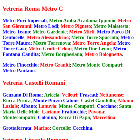
Vetreria Roma Metro C
Metro Fori Imperiali
;
Metro Amba Aradama Ipponio
;
Metro
San Giovanni
;
Metro Lodi
;
Metro Pigneto
;
Metro Malatesta
;
Metro Teano
;
Metro Gardenie
;
Metro Mirti
;
Metro Parco Di
Centocelle
;
Metro Alessandrino
;
Metro Torre Spaccata
;
Metro
Torre Maura
;
Metro Torrenova
;
Metro Torre Angela
;
Metro
Torre Gaia
;
Metro Grotte Celoni
;
Metro Due Leoni
;
Metro
Fontana Candita
;
Metro Borghesiana
;
Metro Bolognetta
.
Metro Finocchio
;
Metro Graniti
;
Metro Monte Compatri
;
Metro Pantano
.
Vetreria Castelli Romani
Genzano Di Roma
;
Ariccia
;
Velletri
;
Frascati
;
Nettunense
;
Rocca Priora
;
Monte Porzio Catone
;
Castel Gandolfo
;
Albano
Laziale
;
Albano
;
Lanuvio
;
Monte Compatri
;
Cocciano
;
Santa
Maria Delle Mole
;
Lariano
;
Frattocchie
;
Pavona
;
Montecompatri
;
Colonna
;
Rocca Di Papa
;
Marcellina
.
Grottaferrata
;
Marino
;
Corcolle
;
Cecchina
.
Vetreria Litorale Romano