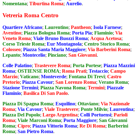
Nomentana
;
Tiburtina Roma
;
Aurelio
.
Vetreria Roma Centro
Quartiere Africano
;
Laurentino
;
Pantheon
;
Isola Farnese
;
Aventino
;
Piazza Bologna Roma
;
Porta Pia
;
Flaminio
;
Via
Veneto Roma
;
Viale Bruno Buozzi Roma
;
Acqua Acetosa
;
Corso Trieste Roma
;
Eur Montagnola
;
Centro Storico Roma
;
Colosseo
;
Piazza Santa Maria Maggiore
;
Via Barberini Roma
;
Lepanto
;
Montecelio
;
Pinciano
;
San Giovanni
.
Colle Palatino
;
Trastevere Roma
;
Porta Portese
;
Piazza Mazzini
Roma
;
OSTIENSE ROMA
;
Roma Prati
;
Testaccio
;
Campo
Marzio
;
Vaticano
;
Monteverde
;
Fontana Di Trevi
;
Castro
Pretorio
;
Piazza Cavour
;
San Lorenzo Roma
;
Verano Roma
;
Stazione Termini
;
Piazza Navona Roma
;
Termini
;
Piazzale
Flaminio
;
Basilica Di San Paolo
.
Piazza Di Spagna Roma
;
Esquilino
;
Ottaviano
;
Via Nazionale
Roma
;
Via Cavour
;
Viale Trastevere
;
Ponte Milvio
;
Laurentina
;
Piazza Del Popolo
;
Largo Argentina
;
Colli Portuensi
;
Parioli
Roma
;
Viale Marconi Roma
;
Porta Maggiore
;
San Giovanni
Roma
;
Cipro
;
Piazza Vittorio Roma
;
Re Di Roma
;
Barberini
Roma
;
San Pietro Roma
.