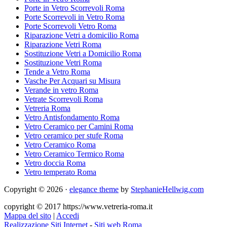
Porte in Vetro Scorrevoli Roma
Porte Scorrevoli in Vetro Roma
Porte Scorrevoli Vetro Roma
Riparazione Vetri a domicilio Roma
Riparazione Vetri Roma
Sostituzione Vetri a Domicilio Roma
Sostituzione Vetri Roma
Tende a Vetro Roma
Vasche Per Acquari su Misura
Verande in vetro Roma
Vetrate Scorrevoli Roma
Vetreria Roma
Vetro Antisfondamento Roma
Vetro Ceramico per Camini Roma
Vetro ceramico per stufe Roma
Vetro Ceramico Roma
Vetro Ceramico Termico Roma
Vetro doccia Roma
Vetro temperato Roma
Copyright © 2026 ·
elegance theme
by
StephanieHellwig.com
copyright © 2017 https://www.vetreria-roma.it
Mappa del sito
|
Accedi
Realizzazione Siti Internet
-
Siti web Roma