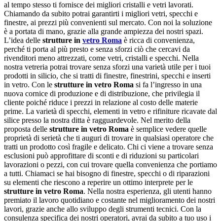
al tempo stesso ti fornisce dei migliori cristalli e vetri lavorati.
Chiamando da subito potrai garantirti i migliori vetri, specchi e
finestre, ai prezzi più convenienti sul mercato. Con noi la soluzione
è a portata di mano, grazie alla grande ampiezza dei nostri spazi.
L’idea delle
strutture in
vetro Roma
è ricca di convenienza,
perché ti porta al più presto e senza sforzi ciò che cercavi da
rivenditori meno attrezzati, come vetri, cristalli e specchi. Nella
nostra vetreria potrai trovare senza sforzi una varietà utile per i tuoi
prodotti in silicio, che si tratti di finestre, finestrini, specchi e inserti
in vetro. Con le
strutture in vetro Roma
si fa l’ingresso in una
nuova cornice di produzione e di distribuzione, che privilegia il
cliente poiché riduce i prezzi in relazione al costo delle materie
prime. La varietà di specchi, elementi in vetro e rifiniture ricavate dal
silice presso la nostra ditta è ragguardevole. Nel merito della
proposta delle
strutture in vetro Roma
è semplice vedere quelle
proprietà di serietà che ti auguri di trovare in qualsiasi operatore che
tratti un prodotto così fragile e delicato. Chi ci viene a trovare senza
esclusioni può approfittare di sconti e di riduzioni su particolari
lavorazioni o pezzi, con cui trovare quella convenienza che portiamo
a tutti. Chiamaci se hai bisogno di finestre, specchi o di riparazioni
su elementi che riescono a reperire un ottimo interprete per le
strutture in vetro Roma
. Nella nostra esperienza, gli utenti hanno
premiato il lavoro quotidiano e costante nel miglioramento dei nostri
lavori, grazie anche allo sviluppo degli strumenti tecnici. Con la
consulenza specifica dei nostri operatori, avrai da subito a tuo uso i