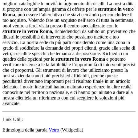
migliori cataloghi e le novità in argomento di cristalli. La nostra ditta
si propone con un’ampia gamma di offerte per le
strutture in vetro
Roma
, può essere l’alternativa che stavi cercando per concludere il
tuo acquisto. Volendo fare un acquisto nell’arco di tutta la settimana,
puoi venire a farci visita presso il centro specializzato con le
strutture in vetro Roma
, richiedendoci da subito un preventivo che
illustri le possibilità di intervento che possiamo mettere a tuo
servizio. La nostra sede da più parti considerato come una zona in
grado di soddisfare la domanda dei propri clienti, grazie alla scelta di
vetri, cristalli e specchi che teniamo a disposizione. Richiedici un
quadro delle opzioni per le
strutture in vetro Roma
e potremo
verificare insieme a te la fattibilità e l’opportunità di interventi precisi
che ci proporrai. Gli strumenti di lavoro che utilizziamo presso la
nostra azienda sono i più precisi ed affidabili, perché queste
peculiarità diventano importanti per il risultato finale in un articolo
delicato. I nostri incaricati hanno maturato esperienze in altre realtà
conosciute nel territorio nazionale, e ci hanno poi aiutato a dare alla
nostra clientela un riferimento con cui scegliere le soluzioni più
avanzate.
Link Utili:
Etimologia della parola
Vetro
(Wikipedia)