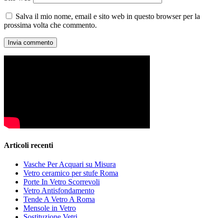
Salva il mio nome, email e sito web in questo browser per la
prossima volta che commento.
Articoli recenti
Vasche Per Acquari su Misura
Vetro ceramico per stufe Roma
Porte In Vetro Scorrevoli
Vetro Antisfondamento
Tende A Vetro A Roma
Mensole in Vetro
Sostituzione Vetri