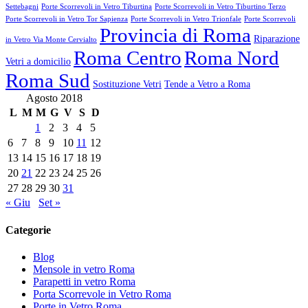
Settebagni
Porte Scorrevoli in Vetro Tiburtina
Porte Scorrevoli in Vetro Tiburtino Terzo
Porte Scorrevoli in Vetro Tor Sapienza
Porte Scorrevoli in Vetro Trionfale
Porte Scorrevoli
Provincia di Roma
Riparazione
in Vetro Via Monte Cervialto
Roma Centro
Roma Nord
Vetri a domicilio
Roma Sud
Sostituzione Vetri
Tende a Vetro a Roma
Agosto 2018
L
M
M
G
V
S
D
1
2
3
4
5
6
7
8
9
10
11
12
13
14
15
16
17
18
19
20
21
22
23
24
25
26
27
28
29
30
31
« Giu
Set »
Categorie
Blog
Mensole in vetro Roma
Parapetti in vetro Roma
Porta Scorrevole in Vetro Roma
Porte in Vetro Roma