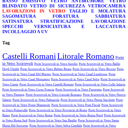
BASSO EMISSIVO
VETRO ANTIRUMORE
VETRO
BLINDATO
VETRO DI SICUREZZA
VETROCAMERA
LAVORAZIONI IN VETRO
TAGLIO E MOLATURA
SAGOMATURA
FORATURA
SABBIATURA
SATINATURA
STRATIFICAZIONE
LAVORAZIONE
SPECCHI
VERNICIATURA E LACCATURA
INCOLLAGGIO A UV
Tag
Castelli Romani
Litorale Romano
Porte
in Vetro Scorrevoli
Porte Scorrevoli in Vetro Aurelio
Porte Scorrevoli in Vetro Baldo
Degli Ubaldi
Porte Scorrevoli in Vetro Belsito Roma
Porte Scorrevoli in Vetro Boccea
Porte
Scorrevoli in Vetro Casal Del Marmo
Porte Scorrevoli in Vetro Casal Lumbroso
Porte
Scorrevoli in Vetro Casal Monastero
Porte Scorrevoli in Vetro Casal Selce
Porte Scorrevoli in
Vetro Cassia
Porte Scorrevoli in Vetro Castelli Romani
Porte Scorrevoli in Vetro Colle Salario
Porte Scorrevoli in Vetro Corso Francia
Porte Scorrevoli in Vetro Farnesina
Porte Scorrevoli
in Vetro Fleming
Porte Scorrevoli in Vetro Litorale Romano
Porte Scorrevoli in Vetro Nuovo
Salario
Porte Scorrevoli in Vetro Palmarola
Porte Scorrevoli in Vetro Pineta Sacchetti
Porte
Scorrevoli in Vetro Ponte Mammolo
Porte Scorrevoli in Vetro Prati Fiscali
Porte Scorrevoli
in Vetro Primavalle
Porte Scorrevoli in Vetro Provincie di Roma
Porte Scorrevoli in Vetro
Riano
Porte Scorrevoli in Vetro Roma
Porte Scorrevoli in Vetro Roma Nord
Porte Scorrevoli
in Vetro Roma Sud
Porte Scorrevoli in Vetro San Basilio
Porte Scorrevoli in Vetro Santa
Maria Del Soccorso
Porte Scorrevoli in Vetro Selva Candida
Porte Scorrevoli in Vetro