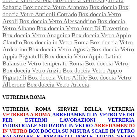
Sabazia
Box doccia Vetro Aranova
Box doccia
Box
doccia Vetro Anticoli Corrado
Box doccia Vetro
Arsoli
Box doccia Vetro Alessandrino
Box doccia
Vetro Albano
Box doccia Vetro Arco Di Travertino
Box doccia Vetro Anagnina
Box doccia Vetro Appio
Claudio
Box doccia in Vetro Roma
Box doccia Vetro
Ardeatino
Box doccia Vetro Agosta
Box doccia Vetro
Appia Pignatelli
Box doccia Vetro Appio Latino
Balaustre Vetro temperato Roma
Box doccia Vetro
Box doccia Vetro Anzio
Box doccia Vetro Appio
Pignatelli
Box doccia Vetro Affile
Box doccia Vetro
Alberone
Box doccia Vetro Ariccia
VETRERIA ROMA
VETRERIA ROMA
SERVIZI DELLA VETRERIA
VETRERIA A ROMA
ARREDAMENTI IN VETRO
VETRI
PER ESTERNI
LAVORAZIONI
VETRERIA
INDUSTRIALE
SOLUZIONI IN VETRO
ARREDAMENTO
IN VETRO
BOX DOCCIA SU MISURA
SCALE IN VETRO
BALAUSTRE E PARAPETTI
PORTE TUTTO VETRO