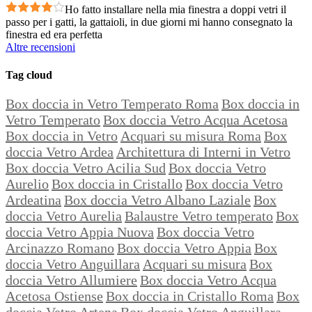
Ho fatto installare nella mia finestra a doppi vetri il
passo per i gatti, la gattaioli, in due giorni mi hanno consegnato la
finestra ed era perfetta
Altre recensioni
Tag cloud
Box doccia in Vetro Temperato Roma
Box doccia in
Vetro Temperato
Box doccia Vetro Acqua Acetosa
Box doccia in Vetro
Acquari su misura Roma
Box
doccia Vetro Ardea
Architettura di Interni in Vetro
Box doccia Vetro Acilia Sud
Box doccia Vetro
Aurelio
Box doccia in Cristallo
Box doccia Vetro
Ardeatina
Box doccia Vetro Albano Laziale
Box
doccia Vetro Aurelia
Balaustre Vetro temperato
Box
doccia Vetro Appia Nuova
Box doccia Vetro
Arcinazzo Romano
Box doccia Vetro Appia
Box
doccia Vetro Anguillara
Acquari su misura
Box
doccia Vetro Allumiere
Box doccia Vetro Acqua
Acetosa Ostiense
Box doccia in Cristallo Roma
Box
doccia Vetro Artena
Box doccia Vetro Anguillara