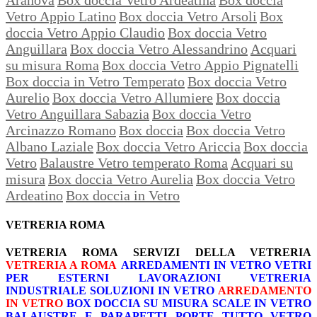
Vetro Appio Latino
Box doccia Vetro Arsoli
Box
doccia Vetro Appio Claudio
Box doccia Vetro
Anguillara
Box doccia Vetro Alessandrino
Acquari
su misura Roma
Box doccia Vetro Appio Pignatelli
Box doccia in Vetro Temperato
Box doccia Vetro
Aurelio
Box doccia Vetro Allumiere
Box doccia
Vetro Anguillara Sabazia
Box doccia Vetro
Arcinazzo Romano
Box doccia
Box doccia Vetro
Albano Laziale
Box doccia Vetro Ariccia
Box doccia
Vetro
Balaustre Vetro temperato Roma
Acquari su
misura
Box doccia Vetro Aurelia
Box doccia Vetro
Ardeatino
Box doccia in Vetro
VETRERIA ROMA
VETRERIA ROMA
SERVIZI DELLA VETRERIA
VETRERIA A ROMA
ARREDAMENTI IN VETRO
VETRI
PER ESTERNI
LAVORAZIONI
VETRERIA
INDUSTRIALE
SOLUZIONI IN VETRO
ARREDAMENTO
IN VETRO
BOX DOCCIA SU MISURA
SCALE IN VETRO
BALAUSTRE E PARAPETTI
PORTE TUTTO VETRO