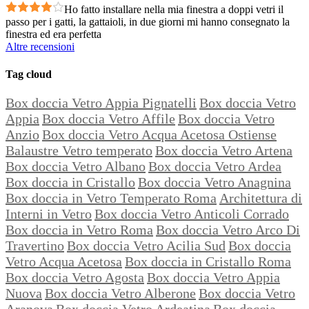
Ho fatto installare nella mia finestra a doppi vetri il
passo per i gatti, la gattaioli, in due giorni mi hanno consegnato la
finestra ed era perfetta
Altre recensioni
Tag cloud
Box doccia Vetro Appia Pignatelli
Box doccia Vetro
Appia
Box doccia Vetro Affile
Box doccia Vetro
Anzio
Box doccia Vetro Acqua Acetosa Ostiense
Balaustre Vetro temperato
Box doccia Vetro Artena
Box doccia Vetro Albano
Box doccia Vetro Ardea
Box doccia in Cristallo
Box doccia Vetro Anagnina
Box doccia in Vetro Temperato Roma
Architettura di
Interni in Vetro
Box doccia Vetro Anticoli Corrado
Box doccia in Vetro Roma
Box doccia Vetro Arco Di
Travertino
Box doccia Vetro Acilia Sud
Box doccia
Vetro Acqua Acetosa
Box doccia in Cristallo Roma
Box doccia Vetro Agosta
Box doccia Vetro Appia
Nuova
Box doccia Vetro Alberone
Box doccia Vetro
Aranova
Box doccia Vetro Ardeatina
Box doccia