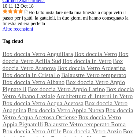
Carmen Spaccarotella
10:11 12 Oct 18
Ho fatto installare nella mia finestra a doppi vetri il
passo per i gatti, la gattaioli, in due giorni mi hanno consegnato la
finestra ed era perfetta
Altre recensioni
Tag cloud
Box doccia Vetro Anguillara
Box doccia Vetro
Box
doccia Vetro Acilia Sud
Box doccia in Vetro
Box
doccia Vetro Aranova
Box doccia Vetro Ardeatina
Box doccia in Cristallo
Balaustre Vetro temperato
Box doccia Vetro Albano
Box doccia Vetro Appio
Pignatelli
Box doccia Vetro Appio Latino
Box doccia
Vetro Albano Laziale
Architettura di Interni in Vetro
Box doccia Vetro Acqua Acetosa
Box doccia Vetro
Anagnina
Box doccia Vetro Appia Nuova
Box doccia
Vetro Acqua Acetosa Ostiense
Box doccia Vetro
Appia Pignatelli
Balaustre Vetro temperato Roma
Box doccia Vetro Affile
Box doccia Vetro Anzio
Box