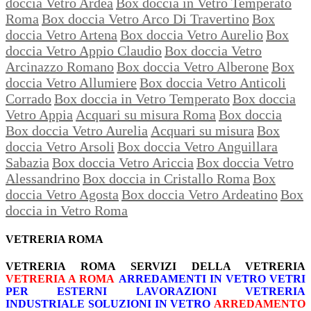
doccia Vetro Ardea
Box doccia in Vetro Temperato
Roma
Box doccia Vetro Arco Di Travertino
Box
doccia Vetro Artena
Box doccia Vetro Aurelio
Box
doccia Vetro Appio Claudio
Box doccia Vetro
Arcinazzo Romano
Box doccia Vetro Alberone
Box
doccia Vetro Allumiere
Box doccia Vetro Anticoli
Corrado
Box doccia in Vetro Temperato
Box doccia
Vetro Appia
Acquari su misura Roma
Box doccia
Box doccia Vetro Aurelia
Acquari su misura
Box
doccia Vetro Arsoli
Box doccia Vetro Anguillara
Sabazia
Box doccia Vetro Ariccia
Box doccia Vetro
Alessandrino
Box doccia in Cristallo Roma
Box
doccia Vetro Agosta
Box doccia Vetro Ardeatino
Box
doccia in Vetro Roma
VETRERIA ROMA
VETRERIA ROMA
SERVIZI DELLA VETRERIA
VETRERIA A ROMA
ARREDAMENTI IN VETRO
VETRI
PER ESTERNI
LAVORAZIONI
VETRERIA
INDUSTRIALE
SOLUZIONI IN VETRO
ARREDAMENTO