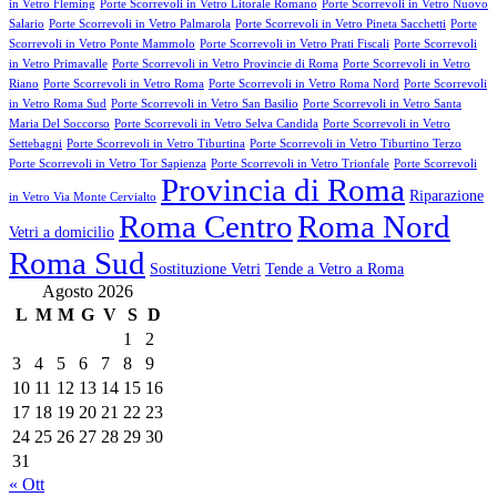
in Vetro Fleming
Porte Scorrevoli in Vetro Litorale Romano
Porte Scorrevoli in Vetro Nuovo
Salario
Porte Scorrevoli in Vetro Palmarola
Porte Scorrevoli in Vetro Pineta Sacchetti
Porte
Scorrevoli in Vetro Ponte Mammolo
Porte Scorrevoli in Vetro Prati Fiscali
Porte Scorrevoli
in Vetro Primavalle
Porte Scorrevoli in Vetro Provincie di Roma
Porte Scorrevoli in Vetro
Riano
Porte Scorrevoli in Vetro Roma
Porte Scorrevoli in Vetro Roma Nord
Porte Scorrevoli
in Vetro Roma Sud
Porte Scorrevoli in Vetro San Basilio
Porte Scorrevoli in Vetro Santa
Maria Del Soccorso
Porte Scorrevoli in Vetro Selva Candida
Porte Scorrevoli in Vetro
Settebagni
Porte Scorrevoli in Vetro Tiburtina
Porte Scorrevoli in Vetro Tiburtino Terzo
Porte Scorrevoli in Vetro Tor Sapienza
Porte Scorrevoli in Vetro Trionfale
Porte Scorrevoli
Provincia di Roma
Riparazione
in Vetro Via Monte Cervialto
Roma Centro
Roma Nord
Vetri a domicilio
Roma Sud
Sostituzione Vetri
Tende a Vetro a Roma
Agosto 2026
L
M
M
G
V
S
D
1
2
3
4
5
6
7
8
9
10
11
12
13
14
15
16
17
18
19
20
21
22
23
24
25
26
27
28
29
30
31
« Ott