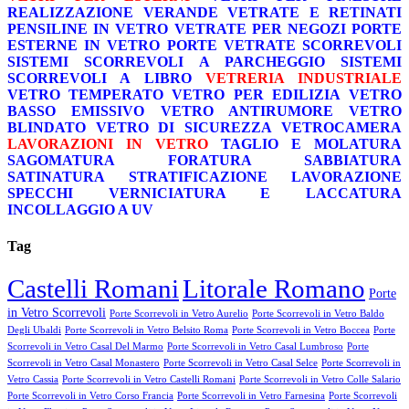
REALIZZAZIONE VERANDE
VETRATE E RETINATI
PENSILINE IN VETRO
VETRATE PER NEGOZI
PORTE
ESTERNE IN VETRO
PORTE VETRATE SCORREVOLI
SISTEMI SCORREVOLI A PARCHEGGIO
SISTEMI
SCORREVOLI A LIBRO
VETRERIA INDUSTRIALE
VETRO TEMPERATO
VETRO PER EDILIZIA
VETRO
BASSO EMISSIVO
VETRO ANTIRUMORE
VETRO
BLINDATO
VETRO DI SICUREZZA
VETROCAMERA
LAVORAZIONI IN VETRO
TAGLIO E MOLATURA
SAGOMATURA
FORATURA
SABBIATURA
SATINATURA
STRATIFICAZIONE
LAVORAZIONE
SPECCHI
VERNICIATURA E LACCATURA
INCOLLAGGIO A UV
Tag
Castelli Romani
Litorale Romano
Porte
in Vetro Scorrevoli
Porte Scorrevoli in Vetro Aurelio
Porte Scorrevoli in Vetro Baldo
Degli Ubaldi
Porte Scorrevoli in Vetro Belsito Roma
Porte Scorrevoli in Vetro Boccea
Porte
Scorrevoli in Vetro Casal Del Marmo
Porte Scorrevoli in Vetro Casal Lumbroso
Porte
Scorrevoli in Vetro Casal Monastero
Porte Scorrevoli in Vetro Casal Selce
Porte Scorrevoli in
Vetro Cassia
Porte Scorrevoli in Vetro Castelli Romani
Porte Scorrevoli in Vetro Colle Salario
Porte Scorrevoli in Vetro Corso Francia
Porte Scorrevoli in Vetro Farnesina
Porte Scorrevoli