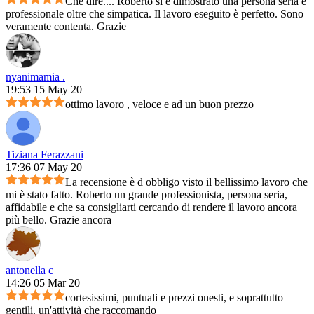
Che dire.... Roberto si e dimostrato una persona seria e
professionale oltre che simpatica. Il lavoro eseguito è perfetto. Sono
veramente contenta. Grazie
nyanimamia .
19:53 15 May 20
ottimo lavoro , veloce e ad un buon prezzo
Tiziana Ferazzani
17:36 07 May 20
La recensione è d obbligo visto il bellissimo lavoro che
mi è stato fatto. Roberto un grande professionista, persona seria,
affidabile e che sa consigliarti cercando di rendere il lavoro ancora
più bello. Grazie ancora
antonella c
14:26 05 Mar 20
cortesissimi, puntuali e prezzi onesti, e soprattutto
gentili. un'attività che raccomando