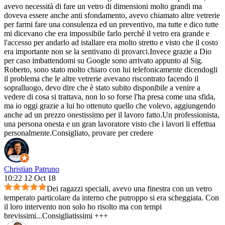
avevo necessità di fare un vetro di dimensioni molto grandi ma
doveva essere anche anti sfondamento, avevo chiamato altre vetrerie
per farmi fare una consulenza ed un preventivo, ma tutte e dico tutte
mi dicevano che era impossibile farlo perchè il vetro era grande e
l'accesso per andarlo ad istallare era molto stretto e visto che il costo
era importante non se la sentivano di provarci.Invece grazie a Dio
per caso imbattendomi su Google sono arrivato appunto al Sig.
Roberto, sono stato molto chiaro con lui telefonicamente dicendogli
il problema che le altre vetrerie avevano riscontrato facendo il
sopralluogo, devo dire che è stato subito disponibile a venire a
vedere di cosa si trattava, non lo so forse l'ha presa come una sfida,
ma io oggi grazie a lui ho ottenuto quello che volevo, aggiungendo
anche ad un prezzo onestissimo per il lavoro fatto.Un professionista,
una persona onesta e un gran lavoratore visto che i lavori li effettua
personalmente.Consigliato, provare per credere
Christian Patruno
10:22 12 Oct 18
Dei ragazzi speciali, avevo una finestra con un vetro
temperato particolare da interno che putroppo si era scheggiata. Con
il loro intervento non solo ho risolto ma con tempi
brevissimi...Consigliatissimi +++