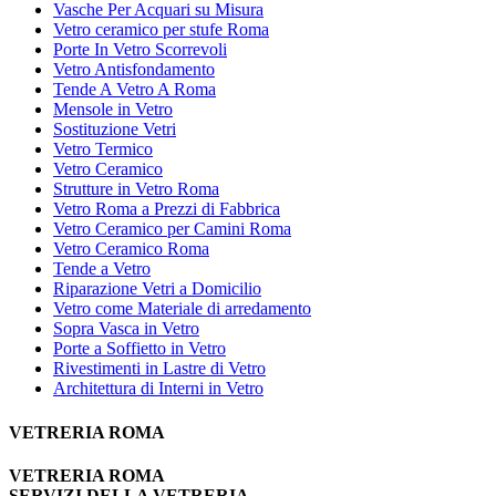
Vasche Per Acquari su Misura
Vetro ceramico per stufe Roma
Porte In Vetro Scorrevoli
Vetro Antisfondamento
Tende A Vetro A Roma
Mensole in Vetro
Sostituzione Vetri
Vetro Termico
Vetro Ceramico
Strutture in Vetro Roma
Vetro Roma a Prezzi di Fabbrica
Vetro Ceramico per Camini Roma
Vetro Ceramico Roma
Tende a Vetro
Riparazione Vetri a Domicilio
Vetro come Materiale di arredamento
Sopra Vasca in Vetro
Porte a Soffietto in Vetro
Rivestimenti in Lastre di Vetro
Architettura di Interni in Vetro
VETRERIA ROMA
VETRERIA ROMA
SERVIZI DELLA VETRERIA