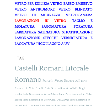
VETRO PER EDILIZIA
VETRO BASSO EMISSIVO
VETRO ANTIRUMORE
VETRO BLINDATO
VETRO DI SICUREZZA
VETROCAMERA
LAVORAZIONI IN VETRO
TAGLIO E
MOLATURA
SAGOMATURA
FORATURA
SABBIATURA
SATINATURA
STRATIFICAZIONE
LAVORAZIONE SPECCHI
VERNICIATURA E
LACCATURA
INCOLLAGGIO A UV
TAG
Castelli Romani
Litorale
Romano
Porte in Vetro Scorrevoli
Porte
Scorrevoli in Vetro Aurelio
Porte Scorrevoli in Vetro Baldo Degli
Ubaldi
Porte Scorrevoli in Vetro Belsito Roma
Porte Scorrevoli in Vetro
Boccea
Porte Scorrevoli in Vetro Casal Del Marmo
Porte Scorrevoli in
Vetro Casal Lumbroso
Porte Scorrevoli in Vetro Casal Monastero
Porte