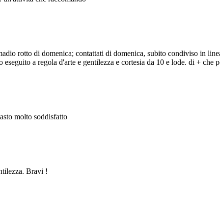
adio rotto di domenica; contattati di domenica, subito condiviso in line
eseguito a regola d'arte e gentilezza e cortesia da 10 e lode. di + che po
masto molto soddisfatto
ntilezza. Bravi !