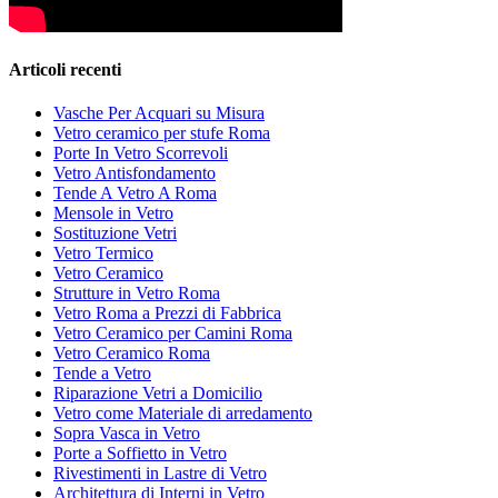
Articoli recenti
Vasche Per Acquari su Misura
Vetro ceramico per stufe Roma
Porte In Vetro Scorrevoli
Vetro Antisfondamento
Tende A Vetro A Roma
Mensole in Vetro
Sostituzione Vetri
Vetro Termico
Vetro Ceramico
Strutture in Vetro Roma
Vetro Roma a Prezzi di Fabbrica
Vetro Ceramico per Camini Roma
Vetro Ceramico Roma
Tende a Vetro
Riparazione Vetri a Domicilio
Vetro come Materiale di arredamento
Sopra Vasca in Vetro
Porte a Soffietto in Vetro
Rivestimenti in Lastre di Vetro
Architettura di Interni in Vetro