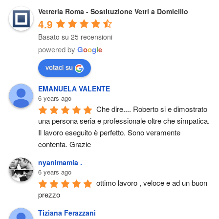
Vetreria Roma - Sostituzione Vetri a Domicilio
4.9
Basato su 25 recensioni
powered by
G
o
o
g
l
e
votaci su
EMANUELA VALENTE
6 years ago
Che dire.... Roberto si e dimostrato 
una persona seria e professionale oltre che simpatica. 
Il lavoro eseguito è perfetto. Sono veramente 
contenta. Grazie
nyanimamia .
6 years ago
ottimo lavoro , veloce e ad un buon 
prezzo
Tiziana Ferazzani