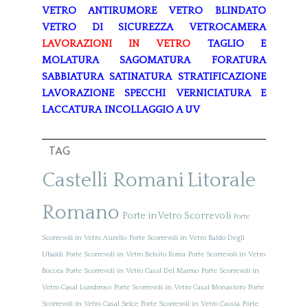
VETRO ANTIRUMORE
VETRO BLINDATO
VETRO DI SICUREZZA
VETROCAMERA
LAVORAZIONI IN VETRO
TAGLIO E
MOLATURA
SAGOMATURA
FORATURA
SABBIATURA
SATINATURA
STRATIFICAZIONE
LAVORAZIONE SPECCHI
VERNICIATURA E
LACCATURA
INCOLLAGGIO A UV
TAG
Castelli Romani
Litorale
Romano
Porte in Vetro Scorrevoli
Porte
Scorrevoli in Vetro Aurelio
Porte Scorrevoli in Vetro Baldo Degli
Ubaldi
Porte Scorrevoli in Vetro Belsito Roma
Porte Scorrevoli in Vetro
Boccea
Porte Scorrevoli in Vetro Casal Del Marmo
Porte Scorrevoli in
Vetro Casal Lumbroso
Porte Scorrevoli in Vetro Casal Monastero
Porte
Scorrevoli in Vetro Casal Selce
Porte Scorrevoli in Vetro Cassia
Porte