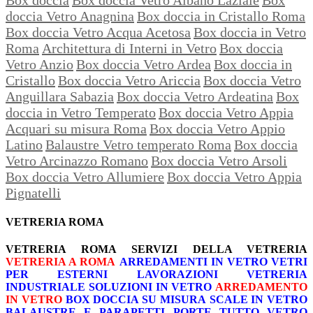
doccia Vetro Anagnina
Box doccia in Cristallo Roma
Box doccia Vetro Acqua Acetosa
Box doccia in Vetro
Roma
Architettura di Interni in Vetro
Box doccia
Vetro Anzio
Box doccia Vetro Ardea
Box doccia in
Cristallo
Box doccia Vetro Ariccia
Box doccia Vetro
Anguillara Sabazia
Box doccia Vetro Ardeatina
Box
doccia in Vetro Temperato
Box doccia Vetro Appia
Acquari su misura Roma
Box doccia Vetro Appio
Latino
Balaustre Vetro temperato Roma
Box doccia
Vetro Arcinazzo Romano
Box doccia Vetro Arsoli
Box doccia Vetro Allumiere
Box doccia Vetro Appia
Pignatelli
VETRERIA ROMA
VETRERIA ROMA
SERVIZI DELLA VETRERIA
VETRERIA A ROMA
ARREDAMENTI IN VETRO
VETRI
PER ESTERNI
LAVORAZIONI
VETRERIA
INDUSTRIALE
SOLUZIONI IN VETRO
ARREDAMENTO
IN VETRO
BOX DOCCIA SU MISURA
SCALE IN VETRO
BALAUSTRE E PARAPETTI
PORTE TUTTO VETRO