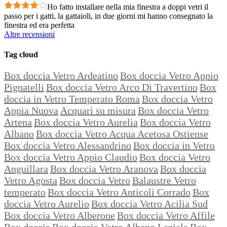
Ho fatto installare nella mia finestra a doppi vetri il
passo per i gatti, la gattaioli, in due giorni mi hanno consegnato la
finestra ed era perfetta
Altre recensioni
Tag cloud
Box doccia Vetro Ardeatino
Box doccia Vetro Appio
Pignatelli
Box doccia Vetro Arco Di Travertino
Box
doccia in Vetro Temperato Roma
Box doccia Vetro
Appia Nuova
Acquari su misura
Box doccia Vetro
Artena
Box doccia Vetro Aurelia
Box doccia Vetro
Albano
Box doccia Vetro Acqua Acetosa Ostiense
Box doccia Vetro Alessandrino
Box doccia in Vetro
Box doccia Vetro Appio Claudio
Box doccia Vetro
Anguillara
Box doccia Vetro Aranova
Box doccia
Vetro Agosta
Box doccia Vetro
Balaustre Vetro
temperato
Box doccia Vetro Anticoli Corrado
Box
doccia Vetro Aurelio
Box doccia Vetro Acilia Sud
Box doccia Vetro Alberone
Box doccia Vetro Affile
Box doccia
Box doccia Vetro Albano Laziale
Box