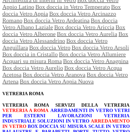
Appio Latino
Box doccia in Vetro Temperato
Box
doccia Vetro Appia
Box doccia Vetro Arcinazzo
Romano
Box doccia Vetro Ardeatina
Box doccia
Vetro Albano Laziale
Box doccia Vetro Ariccia
Box
doccia Vetro Alberone
Box doccia Vetro Aurelia
Box
doccia Vetro Alessandrino
Box doccia Vetro
Anguillara
Box doccia Vetro
Box doccia Vetro Arsoli
Box doccia in Cristallo
Box doccia Vetro Allumiere
Acquari su misura Roma
Box doccia Vetro Anagnina
Box doccia Vetro Aurelio
Box doccia Vetro Acqua
Acetosa
Box doccia Vetro Aranova
Box doccia Vetro
Artena
Box doccia Vetro Appia Nuova
VETRERIA ROMA
VETRERIA ROMA
SERVIZI DELLA VETRERIA
VETRERIA A ROMA
ARREDAMENTI IN VETRO
VETRI
PER ESTERNI
LAVORAZIONI
VETRERIA
INDUSTRIALE
SOLUZIONI IN VETRO
ARREDAMENTO
IN VETRO
BOX DOCCIA SU MISURA
SCALE IN VETRO
BALAUSTRE E PARAPETTI
PORTE TUTTO VETRO