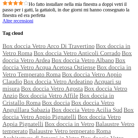
Ho fatto installare nella mia finestra a doppi vetri il
passo per i gatti, la gattaioli, in due giorni mi hanno consegnato la
finestra ed era perfetta
Altre recensioni
Tag cloud
Box doccia Vetro Arco Di Travertino
Box doccia in
Vetro Roma
Box doccia Vetro Anticoli Corrado
Box
doccia Vetro Ardea
Box doccia Vetro Albano
Box
doccia Vetro Acqua Acetosa Ostiense
Box doccia in
Vetro Temperato Roma
Box doccia Vetro Appio
Claudio
Box doccia Vetro Ardeatino
Acquari su
misura
Box doccia Vetro Agosta
Box doccia Vetro
Anzio
Box doccia Vetro Affile
Box doccia in
Cristallo Roma
Box doccia
Box doccia Vetro
Anguillara Sabazia
Box doccia Vetro Acilia Sud
Box
doccia Vetro Appio Pignatelli
Box doccia Vetro
Appia Pignatelli
Box doccia in Vetro
Balaustre Vetro
temperato
Balaustre Vetro temperato Roma
Architettura di Interni in Vetro
Box doccia Vetro