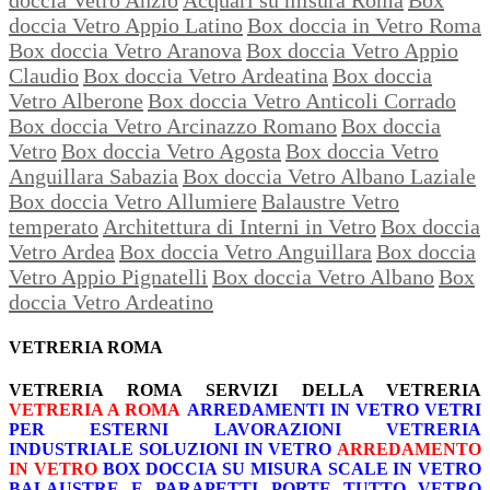
doccia Vetro Appio Latino
Box doccia in Vetro Roma
Box doccia Vetro Aranova
Box doccia Vetro Appio
Claudio
Box doccia Vetro Ardeatina
Box doccia
Vetro Alberone
Box doccia Vetro Anticoli Corrado
Box doccia Vetro Arcinazzo Romano
Box doccia
Vetro
Box doccia Vetro Agosta
Box doccia Vetro
Anguillara Sabazia
Box doccia Vetro Albano Laziale
Box doccia Vetro Allumiere
Balaustre Vetro
temperato
Architettura di Interni in Vetro
Box doccia
Vetro Ardea
Box doccia Vetro Anguillara
Box doccia
Vetro Appio Pignatelli
Box doccia Vetro Albano
Box
doccia Vetro Ardeatino
VETRERIA ROMA
VETRERIA ROMA
SERVIZI DELLA VETRERIA
VETRERIA A ROMA
ARREDAMENTI IN VETRO
VETRI
PER ESTERNI
LAVORAZIONI
VETRERIA
INDUSTRIALE
SOLUZIONI IN VETRO
ARREDAMENTO
IN VETRO
BOX DOCCIA SU MISURA
SCALE IN VETRO
BALAUSTRE E PARAPETTI
PORTE TUTTO VETRO