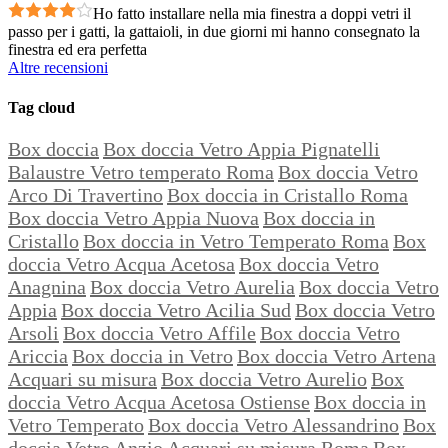
Ho fatto installare nella mia finestra a doppi vetri il
passo per i gatti, la gattaioli, in due giorni mi hanno consegnato la
finestra ed era perfetta
Altre recensioni
Tag cloud
Box doccia
Box doccia Vetro Appia Pignatelli
Balaustre Vetro temperato Roma
Box doccia Vetro
Arco Di Travertino
Box doccia in Cristallo Roma
Box doccia Vetro Appia Nuova
Box doccia in
Cristallo
Box doccia in Vetro Temperato Roma
Box
doccia Vetro Acqua Acetosa
Box doccia Vetro
Anagnina
Box doccia Vetro Aurelia
Box doccia Vetro
Appia
Box doccia Vetro Acilia Sud
Box doccia Vetro
Arsoli
Box doccia Vetro Affile
Box doccia Vetro
Ariccia
Box doccia in Vetro
Box doccia Vetro Artena
Acquari su misura
Box doccia Vetro Aurelio
Box
doccia Vetro Acqua Acetosa Ostiense
Box doccia in
Vetro Temperato
Box doccia Vetro Alessandrino
Box
doccia Vetro Anzio
Acquari su misura Roma
Box