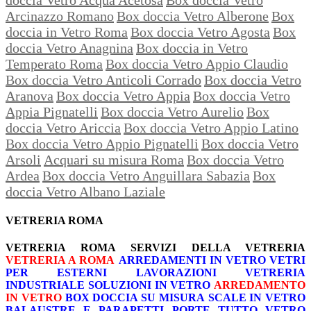
Arcinazzo Romano
Box doccia Vetro Alberone
Box
doccia in Vetro Roma
Box doccia Vetro Agosta
Box
doccia Vetro Anagnina
Box doccia in Vetro
Temperato Roma
Box doccia Vetro Appio Claudio
Box doccia Vetro Anticoli Corrado
Box doccia Vetro
Aranova
Box doccia Vetro Appia
Box doccia Vetro
Appia Pignatelli
Box doccia Vetro Aurelio
Box
doccia Vetro Ariccia
Box doccia Vetro Appio Latino
Box doccia Vetro Appio Pignatelli
Box doccia Vetro
Arsoli
Acquari su misura Roma
Box doccia Vetro
Ardea
Box doccia Vetro Anguillara Sabazia
Box
doccia Vetro Albano Laziale
VETRERIA ROMA
VETRERIA ROMA
SERVIZI DELLA VETRERIA
VETRERIA A ROMA
ARREDAMENTI IN VETRO
VETRI
PER ESTERNI
LAVORAZIONI
VETRERIA
INDUSTRIALE
SOLUZIONI IN VETRO
ARREDAMENTO
IN VETRO
BOX DOCCIA SU MISURA
SCALE IN VETRO
BALAUSTRE E PARAPETTI
PORTE TUTTO VETRO