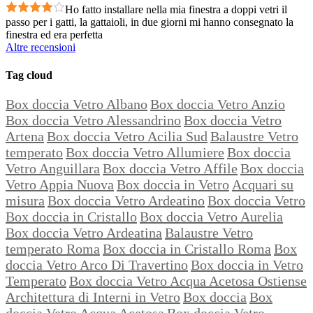
Ho fatto installare nella mia finestra a doppi vetri il
passo per i gatti, la gattaioli, in due giorni mi hanno consegnato la
finestra ed era perfetta
Altre recensioni
Tag cloud
Box doccia Vetro Albano
Box doccia Vetro Anzio
Box doccia Vetro Alessandrino
Box doccia Vetro
Artena
Box doccia Vetro Acilia Sud
Balaustre Vetro
temperato
Box doccia Vetro Allumiere
Box doccia
Vetro Anguillara
Box doccia Vetro Affile
Box doccia
Vetro Appia Nuova
Box doccia in Vetro
Acquari su
misura
Box doccia Vetro Ardeatino
Box doccia Vetro
Box doccia in Cristallo
Box doccia Vetro Aurelia
Box doccia Vetro Ardeatina
Balaustre Vetro
temperato Roma
Box doccia in Cristallo Roma
Box
doccia Vetro Arco Di Travertino
Box doccia in Vetro
Temperato
Box doccia Vetro Acqua Acetosa Ostiense
Architettura di Interni in Vetro
Box doccia
Box
doccia Vetro Acqua Acetosa
Box doccia Vetro