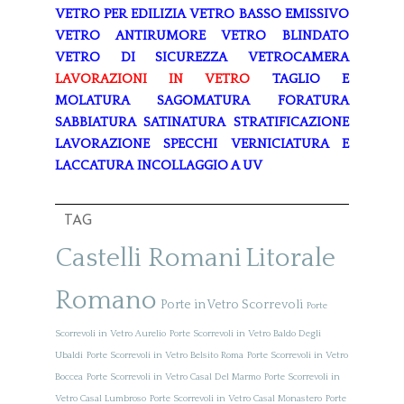
VETRO PER EDILIZIA
VETRO BASSO EMISSIVO
VETRO ANTIRUMORE
VETRO BLINDATO
VETRO DI SICUREZZA
VETROCAMERA
LAVORAZIONI IN VETRO
TAGLIO E
MOLATURA
SAGOMATURA
FORATURA
SABBIATURA
SATINATURA
STRATIFICAZIONE
LAVORAZIONE SPECCHI
VERNICIATURA E
LACCATURA
INCOLLAGGIO A UV
TAG
Castelli Romani
Litorale
Romano
Porte in Vetro Scorrevoli
Porte
Scorrevoli in Vetro Aurelio
Porte Scorrevoli in Vetro Baldo Degli
Ubaldi
Porte Scorrevoli in Vetro Belsito Roma
Porte Scorrevoli in Vetro
Boccea
Porte Scorrevoli in Vetro Casal Del Marmo
Porte Scorrevoli in
Vetro Casal Lumbroso
Porte Scorrevoli in Vetro Casal Monastero
Porte