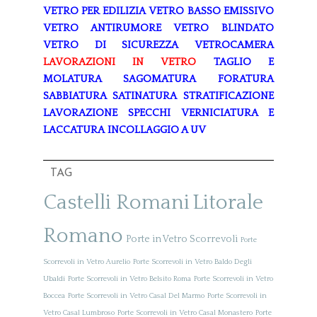
VETRO PER EDILIZIA
VETRO BASSO EMISSIVO
VETRO ANTIRUMORE
VETRO BLINDATO
VETRO DI SICUREZZA
VETROCAMERA
LAVORAZIONI IN VETRO
TAGLIO E
MOLATURA
SAGOMATURA
FORATURA
SABBIATURA
SATINATURA
STRATIFICAZIONE
LAVORAZIONE SPECCHI
VERNICIATURA E
LACCATURA
INCOLLAGGIO A UV
TAG
Castelli Romani
Litorale
Romano
Porte in Vetro Scorrevoli
Porte
Scorrevoli in Vetro Aurelio
Porte Scorrevoli in Vetro Baldo Degli
Ubaldi
Porte Scorrevoli in Vetro Belsito Roma
Porte Scorrevoli in Vetro
Boccea
Porte Scorrevoli in Vetro Casal Del Marmo
Porte Scorrevoli in
Vetro Casal Lumbroso
Porte Scorrevoli in Vetro Casal Monastero
Porte