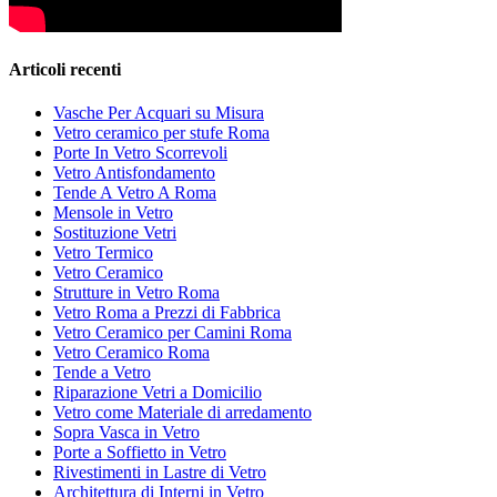
Articoli recenti
Vasche Per Acquari su Misura
Vetro ceramico per stufe Roma
Porte In Vetro Scorrevoli
Vetro Antisfondamento
Tende A Vetro A Roma
Mensole in Vetro
Sostituzione Vetri
Vetro Termico
Vetro Ceramico
Strutture in Vetro Roma
Vetro Roma a Prezzi di Fabbrica
Vetro Ceramico per Camini Roma
Vetro Ceramico Roma
Tende a Vetro
Riparazione Vetri a Domicilio
Vetro come Materiale di arredamento
Sopra Vasca in Vetro
Porte a Soffietto in Vetro
Rivestimenti in Lastre di Vetro
Architettura di Interni in Vetro