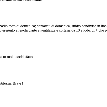
adio rotto di domenica; contattati di domenica, subito condiviso in line
eseguito a regola d'arte e gentilezza e cortesia da 10 e lode. di + che po
masto molto soddisfatto
ntilezza. Bravi !