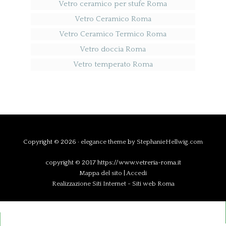
Vetro ceramico per stufe Roma
Vetro Ceramico Roma
Vetro Ceramico Termico Roma
Vetro doccia Roma
Vetro temperato Roma
Copyright © 2026 ·
elegance theme
by
StephanieHellwig.com
copyright © 2017 https://www.vetreria-roma.it
Mappa del sito
|
Accedi
Realizzazione Siti Internet
-
Siti web Roma
Chiama Ora
WhatsApp