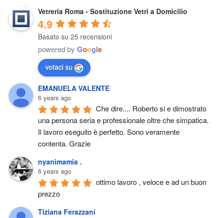
Vetreria Roma - Sostituzione Vetri a Domicilio
4.9
Basato su 25 recensioni
powered by
G
o
o
g
l
e
votaci su
EMANUELA VALENTE
6 years ago
Che dire.... Roberto si e dimostrato 
una persona seria e professionale oltre che simpatica. 
Il lavoro eseguito è perfetto. Sono veramente 
contenta. Grazie
nyanimamia .
6 years ago
ottimo lavoro , veloce e ad un buon 
prezzo
Tiziana Ferazzani