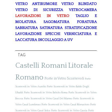
VETRO ANTIRUMORE
VETRO BLINDATO
VETRO DI SICUREZZA
VETROCAMERA
LAVORAZIONI IN VETRO
TAGLIO E
MOLATURA
SAGOMATURA
FORATURA
SABBIATURA
SATINATURA
STRATIFICAZIONE
LAVORAZIONE SPECCHI
VERNICIATURA E
LACCATURA
INCOLLAGGIO A UV
TAG
Castelli Romani
Litorale
Romano
Porte in Vetro Scorrevoli
Porte
Scorrevoli in Vetro Aurelio
Porte Scorrevoli in Vetro Baldo Degli
Ubaldi
Porte Scorrevoli in Vetro Belsito Roma
Porte Scorrevoli in Vetro
Boccea
Porte Scorrevoli in Vetro Casal Del Marmo
Porte Scorrevoli in
Vetro Casal Lumbroso
Porte Scorrevoli in Vetro Casal Monastero
Porte
Scorrevoli in Vetro Casal Selce
Porte Scorrevoli in Vetro Cassia
Porte