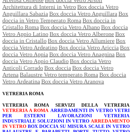
Architettura di Interni in Vetro
Box doccia Vetro
Anguillara Sabazia
Box doccia Vetro Anguillara
Box
doccia in Vetro Temperato Roma
Box doccia in
Cristallo Roma
Box doccia Vetro Albano
Box doccia
Vetro Appio Latino
Box doccia Vetro Alberone
Box
doccia in Cristallo
Box doccia Vetro Allumiere
Box
doccia Vetro Ardeatino
Box doccia Vetro Ariccia
Box
doccia Vetro Appia
Box doccia Vetro Anagnina
Box
doccia Vetro Appio Claudio
Box doccia Vetro
Anticoli Corrado
Box doccia
Box doccia Vetro
Artena
Balaustre Vetro temperato Roma
Box doccia
Vetro Ardeatina
Box doccia Vetro Aranova
VETRERIA ROMA
VETRERIA ROMA
SERVIZI DELLA VETRERIA
VETRERIA A ROMA
ARREDAMENTI IN VETRO
VETRI
PER ESTERNI
LAVORAZIONI
VETRERIA
INDUSTRIALE
SOLUZIONI IN VETRO
ARREDAMENTO
IN VETRO
BOX DOCCIA SU MISURA
SCALE IN VETRO
BALAUSTRE E PARAPETTI
PORTE TUTTO VETRO