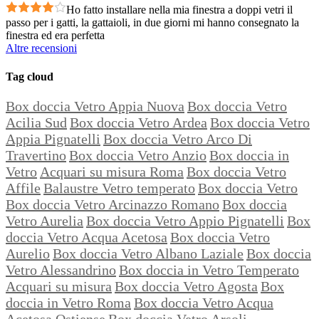
Ho fatto installare nella mia finestra a doppi vetri il
passo per i gatti, la gattaioli, in due giorni mi hanno consegnato la
finestra ed era perfetta
Altre recensioni
Tag cloud
Box doccia Vetro Appia Nuova
Box doccia Vetro
Acilia Sud
Box doccia Vetro Ardea
Box doccia Vetro
Appia Pignatelli
Box doccia Vetro Arco Di
Travertino
Box doccia Vetro Anzio
Box doccia in
Vetro
Acquari su misura Roma
Box doccia Vetro
Affile
Balaustre Vetro temperato
Box doccia Vetro
Box doccia Vetro Arcinazzo Romano
Box doccia
Vetro Aurelia
Box doccia Vetro Appio Pignatelli
Box
doccia Vetro Acqua Acetosa
Box doccia Vetro
Aurelio
Box doccia Vetro Albano Laziale
Box doccia
Vetro Alessandrino
Box doccia in Vetro Temperato
Acquari su misura
Box doccia Vetro Agosta
Box
doccia in Vetro Roma
Box doccia Vetro Acqua
Acetosa Ostiense
Box doccia Vetro Arsoli