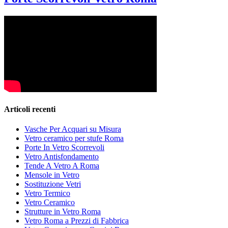
Articoli recenti
Vasche Per Acquari su Misura
Vetro ceramico per stufe Roma
Porte In Vetro Scorrevoli
Vetro Antisfondamento
Tende A Vetro A Roma
Mensole in Vetro
Sostituzione Vetri
Vetro Termico
Vetro Ceramico
Strutture in Vetro Roma
Vetro Roma a Prezzi di Fabbrica