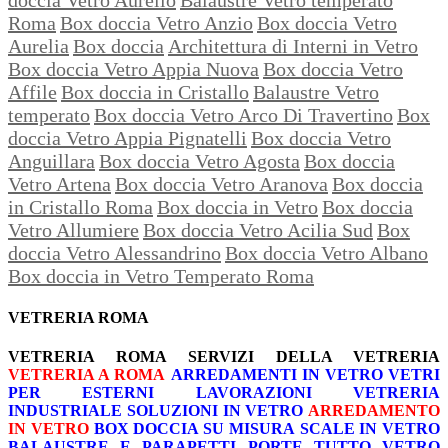
Roma
Box doccia Vetro Anzio
Box doccia Vetro
Aurelia
Box doccia
Architettura di Interni in Vetro
Box doccia Vetro Appia Nuova
Box doccia Vetro
Affile
Box doccia in Cristallo
Balaustre Vetro
temperato
Box doccia Vetro Arco Di Travertino
Box
doccia Vetro Appia Pignatelli
Box doccia Vetro
Anguillara
Box doccia Vetro Agosta
Box doccia
Vetro Artena
Box doccia Vetro Aranova
Box doccia
in Cristallo Roma
Box doccia in Vetro
Box doccia
Vetro Allumiere
Box doccia Vetro Acilia Sud
Box
doccia Vetro Alessandrino
Box doccia Vetro Albano
Box doccia in Vetro Temperato Roma
VETRERIA ROMA
VETRERIA ROMA
SERVIZI DELLA VETRERIA
VETRERIA A ROMA
ARREDAMENTI IN VETRO
VETRI
PER ESTERNI
LAVORAZIONI
VETRERIA
INDUSTRIALE
SOLUZIONI IN VETRO
ARREDAMENTO
IN VETRO
BOX DOCCIA SU MISURA
SCALE IN VETRO
BALAUSTRE E PARAPETTI
PORTE TUTTO VETRO