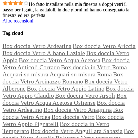
Ho fatto installare nella mia finestra a doppi vetri il
passo per i gatti, la gattaioli, in due giorni mi hanno consegnato la
finestra ed era perfetta
Altre recensioni
Tag cloud
Box doccia Vetro Ardeatina
Box doccia Vetro Ariccia
Box doccia Vetro Albano Laziale
Box doccia Vetro
Appia
Box doccia Vetro Acqua Acetosa
Box doccia
Vetro Anticoli Corrado
Box doccia in Vetro Roma
Acquari su misura
Acquari su misura Roma
Box
doccia Vetro Arcinazzo Romano
Box doccia Vetro
Alberone
Box doccia Vetro Appio Latino
Box doccia
Vetro Appio Claudio
Box doccia Vetro Arsoli
Box
doccia Vetro Acqua Acetosa Ostiense
Box doccia
Vetro Ardeatino
Box doccia Vetro Anagnina
Box
doccia Vetro Ardea
Box doccia Vetro
Box doccia
Vetro Appio Pignatelli
Box doccia in Vetro
Temperato
Box doccia Vetro Anguillara Sabazia
Box
doccia Vetro Aurelio
Balaustre Vetro temperato