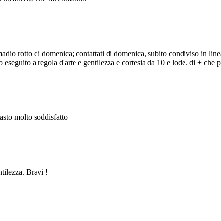
adio rotto di domenica; contattati di domenica, subito condiviso in line
eseguito a regola d'arte e gentilezza e cortesia da 10 e lode. di + che po
masto molto soddisfatto
ntilezza. Bravi !