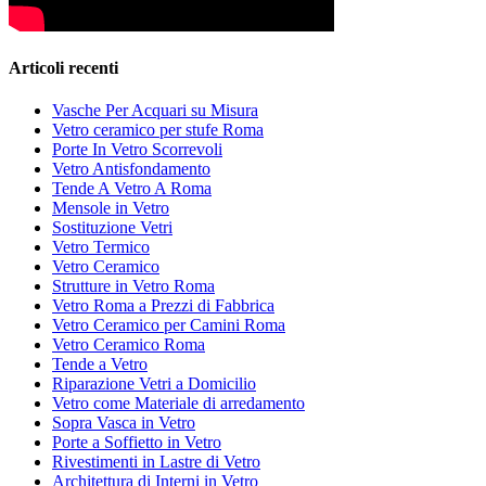
Articoli recenti
Vasche Per Acquari su Misura
Vetro ceramico per stufe Roma
Porte In Vetro Scorrevoli
Vetro Antisfondamento
Tende A Vetro A Roma
Mensole in Vetro
Sostituzione Vetri
Vetro Termico
Vetro Ceramico
Strutture in Vetro Roma
Vetro Roma a Prezzi di Fabbrica
Vetro Ceramico per Camini Roma
Vetro Ceramico Roma
Tende a Vetro
Riparazione Vetri a Domicilio
Vetro come Materiale di arredamento
Sopra Vasca in Vetro
Porte a Soffietto in Vetro
Rivestimenti in Lastre di Vetro
Architettura di Interni in Vetro