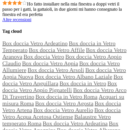
Ho fatto installare nella mia finestra a doppi vetri il
passo per i gatti, la gattaioli, in due giorni mi hanno consegnato la
finestra ed era perfetta
Altre recensioni
Tag cloud
Box doccia Vetro Ardeatino
Box doccia in Vetro
Temperato
Box doccia Vetro Affile
Box doccia Vetro
Aranova
Box doccia Vetro
Box doccia Vetro Appio
Claudio
Box doccia Vetro Appia
Box doccia Vetro
Allumiere
Box doccia Vetro Arsoli
Box doccia Vetro
Appia Nuova
Box doccia Vetro Albano Laziale
Box
doccia Vetro Anguillara
Box doccia in Vetro
Box
doccia Vetro Appio Pignatelli
Box doccia Vetro Arco
Di Travertino
Box doccia in Vetro Roma
Acquari su
misura Roma
Box doccia Vetro Agosta
Box doccia
Vetro Artena
Box doccia Vetro Aurelio
Box doccia
Vetro Acqua Acetosa Ostiense
Balaustre Vetro
temperato Roma
Box doccia Vetro Ardeatina
Box
doccia Vetro Anagnina
Box doccia Vetro Alberone