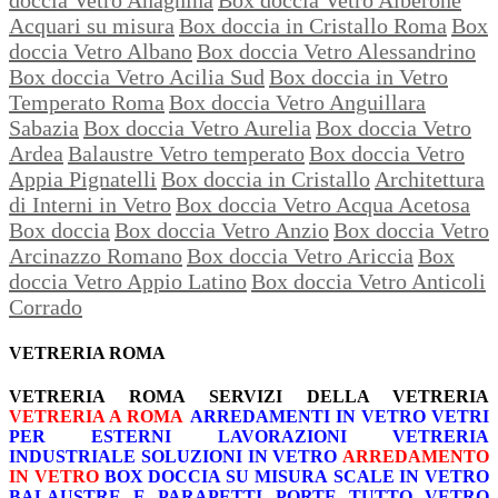
Acquari su misura
Box doccia in Cristallo Roma
Box
doccia Vetro Albano
Box doccia Vetro Alessandrino
Box doccia Vetro Acilia Sud
Box doccia in Vetro
Temperato Roma
Box doccia Vetro Anguillara
Sabazia
Box doccia Vetro Aurelia
Box doccia Vetro
Ardea
Balaustre Vetro temperato
Box doccia Vetro
Appia Pignatelli
Box doccia in Cristallo
Architettura
di Interni in Vetro
Box doccia Vetro Acqua Acetosa
Box doccia
Box doccia Vetro Anzio
Box doccia Vetro
Arcinazzo Romano
Box doccia Vetro Ariccia
Box
doccia Vetro Appio Latino
Box doccia Vetro Anticoli
Corrado
VETRERIA ROMA
VETRERIA ROMA
SERVIZI DELLA VETRERIA
VETRERIA A ROMA
ARREDAMENTI IN VETRO
VETRI
PER ESTERNI
LAVORAZIONI
VETRERIA
INDUSTRIALE
SOLUZIONI IN VETRO
ARREDAMENTO
IN VETRO
BOX DOCCIA SU MISURA
SCALE IN VETRO
BALAUSTRE E PARAPETTI
PORTE TUTTO VETRO