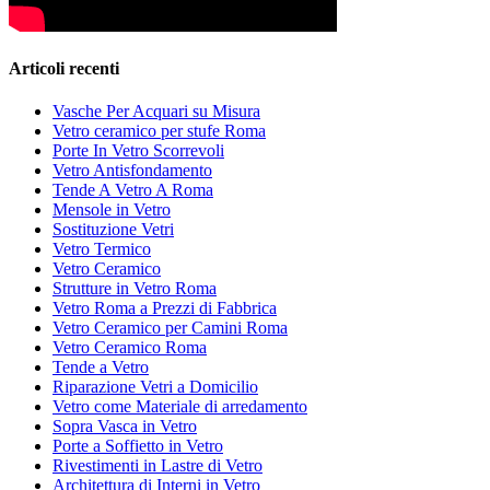
Articoli recenti
Vasche Per Acquari su Misura
Vetro ceramico per stufe Roma
Porte In Vetro Scorrevoli
Vetro Antisfondamento
Tende A Vetro A Roma
Mensole in Vetro
Sostituzione Vetri
Vetro Termico
Vetro Ceramico
Strutture in Vetro Roma
Vetro Roma a Prezzi di Fabbrica
Vetro Ceramico per Camini Roma
Vetro Ceramico Roma
Tende a Vetro
Riparazione Vetri a Domicilio
Vetro come Materiale di arredamento
Sopra Vasca in Vetro
Porte a Soffietto in Vetro
Rivestimenti in Lastre di Vetro
Architettura di Interni in Vetro