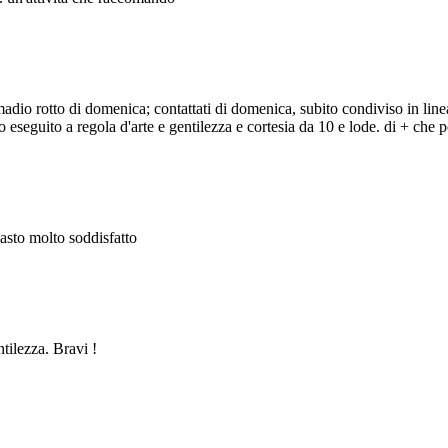
adio rotto di domenica; contattati di domenica, subito condiviso in line
eseguito a regola d'arte e gentilezza e cortesia da 10 e lode. di + che po
masto molto soddisfatto
ntilezza. Bravi !