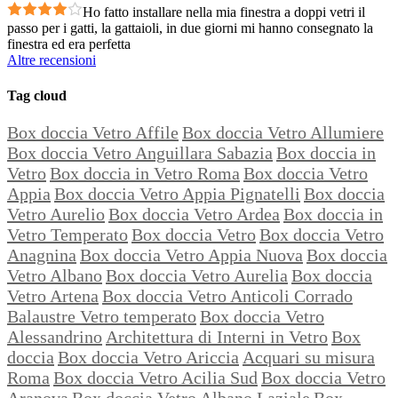
Ho fatto installare nella mia finestra a doppi vetri il
passo per i gatti, la gattaioli, in due giorni mi hanno consegnato la
finestra ed era perfetta
Altre recensioni
Tag cloud
Box doccia Vetro Affile
Box doccia Vetro Allumiere
Box doccia Vetro Anguillara Sabazia
Box doccia in
Vetro
Box doccia in Vetro Roma
Box doccia Vetro
Appia
Box doccia Vetro Appia Pignatelli
Box doccia
Vetro Aurelio
Box doccia Vetro Ardea
Box doccia in
Vetro Temperato
Box doccia Vetro
Box doccia Vetro
Anagnina
Box doccia Vetro Appia Nuova
Box doccia
Vetro Albano
Box doccia Vetro Aurelia
Box doccia
Vetro Artena
Box doccia Vetro Anticoli Corrado
Balaustre Vetro temperato
Box doccia Vetro
Alessandrino
Architettura di Interni in Vetro
Box
doccia
Box doccia Vetro Ariccia
Acquari su misura
Roma
Box doccia Vetro Acilia Sud
Box doccia Vetro
Aranova
Box doccia Vetro Albano Laziale
Box