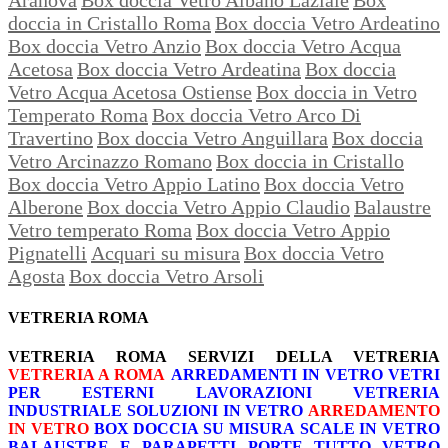
doccia in Cristallo Roma
Box doccia Vetro Ardeatino
Box doccia Vetro Anzio
Box doccia Vetro Acqua
Acetosa
Box doccia Vetro Ardeatina
Box doccia
Vetro Acqua Acetosa Ostiense
Box doccia in Vetro
Temperato Roma
Box doccia Vetro Arco Di
Travertino
Box doccia Vetro Anguillara
Box doccia
Vetro Arcinazzo Romano
Box doccia in Cristallo
Box doccia Vetro Appio Latino
Box doccia Vetro
Alberone
Box doccia Vetro Appio Claudio
Balaustre
Vetro temperato Roma
Box doccia Vetro Appio
Pignatelli
Acquari su misura
Box doccia Vetro
Agosta
Box doccia Vetro Arsoli
VETRERIA ROMA
VETRERIA ROMA
SERVIZI DELLA VETRERIA
VETRERIA A ROMA
ARREDAMENTI IN VETRO
VETRI
PER ESTERNI
LAVORAZIONI
VETRERIA
INDUSTRIALE
SOLUZIONI IN VETRO
ARREDAMENTO
IN VETRO
BOX DOCCIA SU MISURA
SCALE IN VETRO
BALAUSTRE E PARAPETTI
PORTE TUTTO VETRO