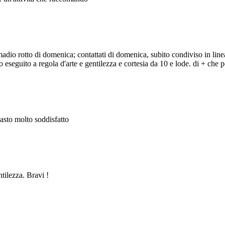
adio rotto di domenica; contattati di domenica, subito condiviso in line
eseguito a regola d'arte e gentilezza e cortesia da 10 e lode. di + che po
masto molto soddisfatto
ntilezza. Bravi !