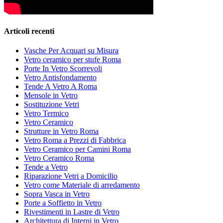
Articoli recenti
Vasche Per Acquari su Misura
Vetro ceramico per stufe Roma
Porte In Vetro Scorrevoli
Vetro Antisfondamento
Tende A Vetro A Roma
Mensole in Vetro
Sostituzione Vetri
Vetro Termico
Vetro Ceramico
Strutture in Vetro Roma
Vetro Roma a Prezzi di Fabbrica
Vetro Ceramico per Camini Roma
Vetro Ceramico Roma
Tende a Vetro
Riparazione Vetri a Domicilio
Vetro come Materiale di arredamento
Sopra Vasca in Vetro
Porte a Soffietto in Vetro
Rivestimenti in Lastre di Vetro
Architettura di Interni in Vetro