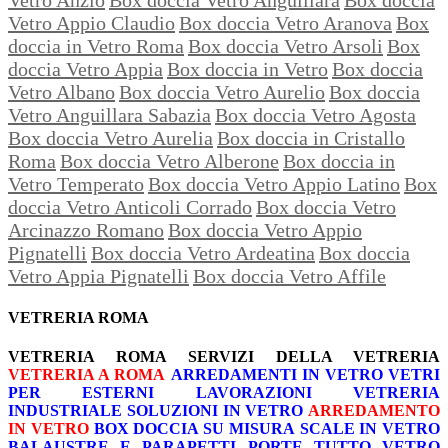
Vetro Appio Claudio
Box doccia Vetro Aranova
Box
doccia in Vetro Roma
Box doccia Vetro Arsoli
Box
doccia Vetro Appia
Box doccia in Vetro
Box doccia
Vetro Albano
Box doccia Vetro Aurelio
Box doccia
Vetro Anguillara Sabazia
Box doccia Vetro Agosta
Box doccia Vetro Aurelia
Box doccia in Cristallo
Roma
Box doccia Vetro Alberone
Box doccia in
Vetro Temperato
Box doccia Vetro Appio Latino
Box
doccia Vetro Anticoli Corrado
Box doccia Vetro
Arcinazzo Romano
Box doccia Vetro Appio
Pignatelli
Box doccia Vetro Ardeatina
Box doccia
Vetro Appia Pignatelli
Box doccia Vetro Affile
VETRERIA ROMA
VETRERIA ROMA
SERVIZI DELLA VETRERIA
VETRERIA A ROMA
ARREDAMENTI IN VETRO
VETRI
PER ESTERNI
LAVORAZIONI
VETRERIA
INDUSTRIALE
SOLUZIONI IN VETRO
ARREDAMENTO
IN VETRO
BOX DOCCIA SU MISURA
SCALE IN VETRO
BALAUSTRE E PARAPETTI
PORTE TUTTO VETRO