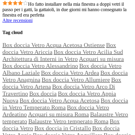
Ho fatto installare nella mia finestra a doppi vetri il
passo per i gatti, la gattaioli, in due giorni mi hanno consegnato la
finestra ed era perfetta
Altre recensioni
Tag cloud
Box doccia Vetro Acqua Acetosa Ostiense
Box
doccia Vetro Ariccia
Box doccia Vetro Acilia Sud
Architettura di Interni in Vetro
Acquari su misura
Box doccia Vetro Alessandrino
Box doccia Vetro
Albano Laziale
Box doccia Vetro Ardea
Box doccia
Vetro Anagnina
Box doccia Vetro Allumiere
Box
doccia Vetro Artena
Box doccia Vetro Arco Di
Travertino
Box doccia
Box doccia Vetro Appia
Nuova
Box doccia Vetro Acqua Acetosa
Box doccia
in Vetro Temperato Roma
Box doccia Vetro
Ardeatino
Acquari su misura Roma
Balaustre Vetro
temperato
Balaustre Vetro temperato Roma
Box
doccia Vetro
Box doccia in Cristallo
Box doccia
Vetro Anzio
Box doccia Vetro Anguillara
Box doccia