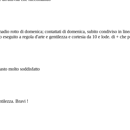
adio rotto di domenica; contattati di domenica, subito condiviso in line
eseguito a regola d'arte e gentilezza e cortesia da 10 e lode. di + che po
masto molto soddisfatto
ntilezza. Bravi !