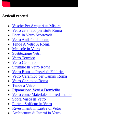
Articoli recenti
Vasche Per Acquari su Misura
Vetro ceramico per stufe Roma
Porte In Vetro Scorrevoli
Vetro Antisfondamento
Tende A Vetro A Roma
Mensole in Vetro
Sostituzione Vetri
Vetro Termico
Vetro Ceramico
Strutture in Vetro Roma
Vetro Roma a Prezzi di Fabbrica
Vetro Ceramico per Camini Roma
Vetro Ceramico Roma
Tende a Vetro
Riparazione Vetri a Domicilio
Vetro come Materiale di arredamento
Sopra Vasca in Vetro
Porte a Soffietto in Vetro
Rivestimenti in Lastre di Vetro
Architettura di Interni in Vetro