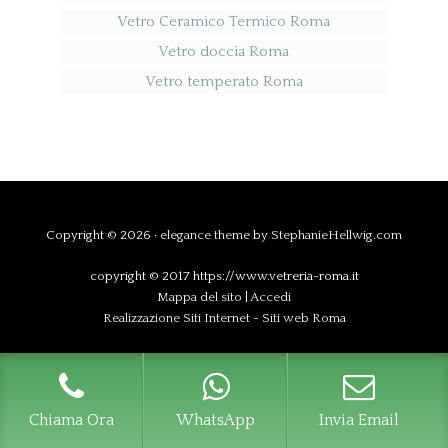
Vetro Ceramico Termico Roma
Vetro doccia Roma
Vetro temperato Roma
Copyright © 2026 ·
elegance theme
by
StephanieHellwig.com
copyright © 2017 https://www.vetreria-roma.it
Mappa del sito
|
Accedi
Realizzazione Siti Internet
-
Siti web Roma
Chiama Ora
WhatsApp
Invia Email