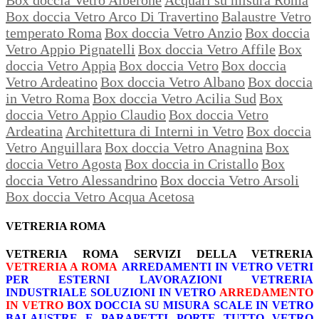
Box doccia Vetro Arco Di Travertino
Balaustre Vetro
temperato Roma
Box doccia Vetro Anzio
Box doccia
Vetro Appio Pignatelli
Box doccia Vetro Affile
Box
doccia Vetro Appia
Box doccia Vetro
Box doccia
Vetro Ardeatino
Box doccia Vetro Albano
Box doccia
in Vetro Roma
Box doccia Vetro Acilia Sud
Box
doccia Vetro Appio Claudio
Box doccia Vetro
Ardeatina
Architettura di Interni in Vetro
Box doccia
Vetro Anguillara
Box doccia Vetro Anagnina
Box
doccia Vetro Agosta
Box doccia in Cristallo
Box
doccia Vetro Alessandrino
Box doccia Vetro Arsoli
Box doccia Vetro Acqua Acetosa
VETRERIA ROMA
VETRERIA ROMA
SERVIZI DELLA VETRERIA
VETRERIA A ROMA
ARREDAMENTI IN VETRO
VETRI
PER ESTERNI
LAVORAZIONI
VETRERIA
INDUSTRIALE
SOLUZIONI IN VETRO
ARREDAMENTO
IN VETRO
BOX DOCCIA SU MISURA
SCALE IN VETRO
BALAUSTRE E PARAPETTI
PORTE TUTTO VETRO