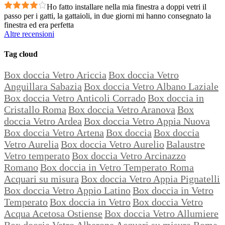
Ho fatto installare nella mia finestra a doppi vetri il
passo per i gatti, la gattaioli, in due giorni mi hanno consegnato la
finestra ed era perfetta
Altre recensioni
Tag cloud
Box doccia Vetro Ariccia
Box doccia Vetro
Anguillara Sabazia
Box doccia Vetro Albano Laziale
Box doccia Vetro Anticoli Corrado
Box doccia in
Cristallo Roma
Box doccia Vetro Aranova
Box
doccia Vetro Ardea
Box doccia Vetro Appia Nuova
Box doccia Vetro Artena
Box doccia
Box doccia
Vetro Aurelia
Box doccia Vetro Aurelio
Balaustre
Vetro temperato
Box doccia Vetro Arcinazzo
Romano
Box doccia in Vetro Temperato Roma
Acquari su misura
Box doccia Vetro Appia Pignatelli
Box doccia Vetro Appio Latino
Box doccia in Vetro
Temperato
Box doccia in Vetro
Box doccia Vetro
Acqua Acetosa Ostiense
Box doccia Vetro Allumiere
Box doccia Vetro Alberone
Acquari su misura Roma