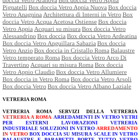
Pignatelli
Box doccia Vetro Appia Nuova
Box doccia
Vetro Anagnina
Architettura di Interni in Vetro
Box
doccia Vetro Acqua Acetosa Ostiense
Box doccia
Vetro Appia
Acquari su misura
Box doccia Vetro
Alessandrino
Box doccia
Box doccia Vetro Ardeatina
Box doccia Vetro Anguillara Sabazia
Box doccia
Vetro Anzio
Box doccia in Cristallo Roma
Balaustre
Vetro temperato Roma
Box doccia Vetro Arco Di
Travertino
Acquari su misura Roma
Box doccia
Vetro Appio Claudio
Box doccia Vetro Allumiere
Box doccia in Vetro Roma
Box doccia Vetro Arsoli
Box doccia Vetro
Box doccia Vetro Albano Laziale
VETRERIA ROMA
VETRERIA ROMA
SERVIZI DELLA VETRERIA
VETRERIA A ROMA
ARREDAMENTI IN VETRO
VETRI
PER ESTERNI
LAVORAZIONI
VETRERIA
INDUSTRIALE
SOLUZIONI IN VETRO
ARREDAMENTO
IN VETRO
BOX DOCCIA SU MISURA
SCALE IN VETRO
BALAUSTRE E PARAPETTI
PORTE TUTTO VETRO