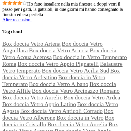
Ho fatto installare nella mia finestra a doppi vetri il
passo per i gatti, la gattaioli, in due giorni mi hanno consegnato la
finestra ed era perfetta
Altre recensioni
Tag cloud
Box doccia Vetro Artena
Box doccia Vetro
Anguillara
Box doccia Vetro Ariccia
Box doccia
Vetro Acqua Acetosa
Box doccia in Vetro Temperato
Roma
Box doccia Vetro Appio Pignatelli
Balaustre
Vetro temperato
Box doccia Vetro Acilia Sud
Box
doccia Vetro Ardeatino
Box doccia in Vetro
Temperato
Box doccia Vetro Albano
Box doccia
Vetro Affile
Box doccia Vetro Arcinazzo Romano
Box doccia Vetro Aurelio
Box doccia Vetro Ardea
Box doccia Vetro Appio Latino
Box doccia Vetro
Agosta
Box doccia Vetro Anticoli Corrado
Box
doccia Vetro Alberone
Box doccia in Vetro
Box
doccia in Cristallo
Box doccia Vetro Aurelia
Box
doccia Vetro Aranova
Box doccia Vetro Appia