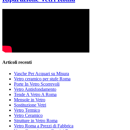
Articoli recenti
Vasche Per Acquari su Misura
Vetro ceramico per stufe Roma
Porte In Vetro Scorrevoli
Vetro Antisfondamento
Tende A Vetro A Roma
Mensole in Vetro
Sostituzione Vetri
Vetro Termico
Vetro Ceramico
Strutture in Vetro Roma
Vetro Roma a Prezzi di Fabbrica