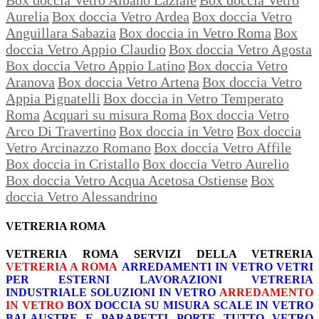
Aurelia
Box doccia Vetro Ardea
Box doccia Vetro
Anguillara Sabazia
Box doccia in Vetro Roma
Box
doccia Vetro Appio Claudio
Box doccia Vetro Agosta
Box doccia Vetro Appio Latino
Box doccia Vetro
Aranova
Box doccia Vetro Artena
Box doccia Vetro
Appia Pignatelli
Box doccia in Vetro Temperato
Roma
Acquari su misura Roma
Box doccia Vetro
Arco Di Travertino
Box doccia in Vetro
Box doccia
Vetro Arcinazzo Romano
Box doccia Vetro Affile
Box doccia in Cristallo
Box doccia Vetro Aurelio
Box doccia Vetro Acqua Acetosa Ostiense
Box
doccia Vetro Alessandrino
VETRERIA ROMA
VETRERIA ROMA
SERVIZI DELLA VETRERIA
VETRERIA A ROMA
ARREDAMENTI IN VETRO
VETRI
PER ESTERNI
LAVORAZIONI
VETRERIA
INDUSTRIALE
SOLUZIONI IN VETRO
ARREDAMENTO
IN VETRO
BOX DOCCIA SU MISURA
SCALE IN VETRO
BALAUSTRE E PARAPETTI
PORTE TUTTO VETRO