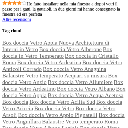
Ho fatto installare nella mia finestra a doppi vetri il
passo per i gatti, la gattaioli, in due giorni mi hanno consegnato la
finestra ed era perfetta
Altre recensioni
Tag cloud
Box doccia Vetro Appia Nuova
Architettura di
Interni in Vetro
Box doccia Vetro Alberone
Box
doccia in Vetro Temperato
Box doccia in Cristallo
Roma
Box doccia Vetro Ardeatina
Box doccia Vetro
Anticoli Corrado
Box doccia Vetro Anagnina
Balaustre Vetro temperato
Acquari su misura
Box
doccia Vetro Anzio
Box doccia Vetro Allumiere
Box
doccia Vetro Ardeatino
Box doccia Vetro Albano
Box
doccia Vetro Appia
Box doccia Vetro Acqua Acetosa
Box doccia
Box doccia Vetro Acilia Sud
Box doccia
Vetro Ariccia
Box doccia Vetro
Box doccia Vetro
Arsoli
Box doccia Vetro Appio Pignatelli
Box doccia
Vetro Anguillara
Balaustre Vetro temperato Roma
Box doccia Vetro Albano Laziale
Box doccia Vetro