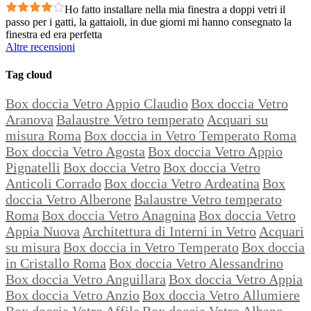
Ho fatto installare nella mia finestra a doppi vetri il
passo per i gatti, la gattaioli, in due giorni mi hanno consegnato la
finestra ed era perfetta
Altre recensioni
Tag cloud
Box doccia Vetro Appio Claudio
Box doccia Vetro
Aranova
Balaustre Vetro temperato
Acquari su
misura Roma
Box doccia in Vetro Temperato Roma
Box doccia Vetro Agosta
Box doccia Vetro Appio
Pignatelli
Box doccia Vetro
Box doccia Vetro
Anticoli Corrado
Box doccia Vetro Ardeatina
Box
doccia Vetro Alberone
Balaustre Vetro temperato
Roma
Box doccia Vetro Anagnina
Box doccia Vetro
Appia Nuova
Architettura di Interni in Vetro
Acquari
su misura
Box doccia in Vetro Temperato
Box doccia
in Cristallo Roma
Box doccia Vetro Alessandrino
Box doccia Vetro Anguillara
Box doccia Vetro Appia
Box doccia Vetro Anzio
Box doccia Vetro Allumiere
Box doccia Vetro Affile
Box doccia Vetro Albano