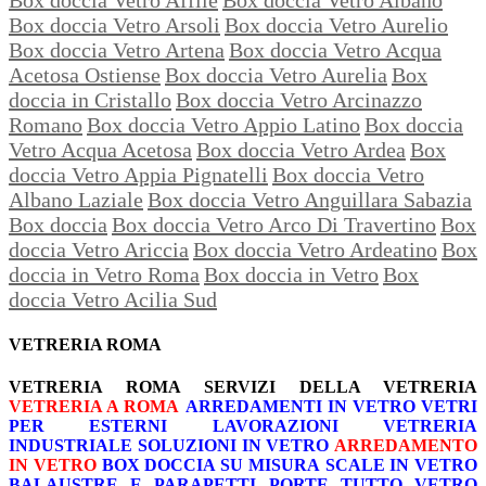
Box doccia Vetro Arsoli
Box doccia Vetro Aurelio
Box doccia Vetro Artena
Box doccia Vetro Acqua
Acetosa Ostiense
Box doccia Vetro Aurelia
Box
doccia in Cristallo
Box doccia Vetro Arcinazzo
Romano
Box doccia Vetro Appio Latino
Box doccia
Vetro Acqua Acetosa
Box doccia Vetro Ardea
Box
doccia Vetro Appia Pignatelli
Box doccia Vetro
Albano Laziale
Box doccia Vetro Anguillara Sabazia
Box doccia
Box doccia Vetro Arco Di Travertino
Box
doccia Vetro Ariccia
Box doccia Vetro Ardeatino
Box
doccia in Vetro Roma
Box doccia in Vetro
Box
doccia Vetro Acilia Sud
VETRERIA ROMA
VETRERIA ROMA
SERVIZI DELLA VETRERIA
VETRERIA A ROMA
ARREDAMENTI IN VETRO
VETRI
PER ESTERNI
LAVORAZIONI
VETRERIA
INDUSTRIALE
SOLUZIONI IN VETRO
ARREDAMENTO
IN VETRO
BOX DOCCIA SU MISURA
SCALE IN VETRO
BALAUSTRE E PARAPETTI
PORTE TUTTO VETRO