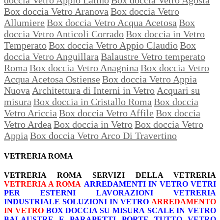
Box doccia Vetro Aranova
Box doccia Vetro
Allumiere
Box doccia Vetro Acqua Acetosa
Box
doccia Vetro Anticoli Corrado
Box doccia in Vetro
Temperato
Box doccia Vetro Appio Claudio
Box
doccia Vetro Anguillara
Balaustre Vetro temperato
Roma
Box doccia Vetro Anagnina
Box doccia Vetro
Acqua Acetosa Ostiense
Box doccia Vetro Appia
Nuova
Architettura di Interni in Vetro
Acquari su
misura
Box doccia in Cristallo Roma
Box doccia
Vetro Ariccia
Box doccia Vetro Affile
Box doccia
Vetro Ardea
Box doccia in Vetro
Box doccia Vetro
Appia
Box doccia Vetro Arco Di Travertino
VETRERIA ROMA
VETRERIA ROMA
SERVIZI DELLA VETRERIA
VETRERIA A ROMA
ARREDAMENTI IN VETRO
VETRI
PER ESTERNI
LAVORAZIONI
VETRERIA
INDUSTRIALE
SOLUZIONI IN VETRO
ARREDAMENTO
IN VETRO
BOX DOCCIA SU MISURA
SCALE IN VETRO
BALAUSTRE E PARAPETTI
PORTE TUTTO VETRO