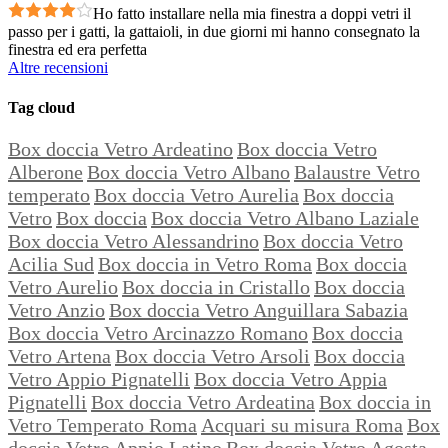
Ho fatto installare nella mia finestra a doppi vetri il
passo per i gatti, la gattaioli, in due giorni mi hanno consegnato la
finestra ed era perfetta
Altre recensioni
Tag cloud
Box doccia Vetro Ardeatino
Box doccia Vetro
Alberone
Box doccia Vetro Albano
Balaustre Vetro
temperato
Box doccia Vetro Aurelia
Box doccia
Vetro
Box doccia
Box doccia Vetro Albano Laziale
Box doccia Vetro Alessandrino
Box doccia Vetro
Acilia Sud
Box doccia in Vetro Roma
Box doccia
Vetro Aurelio
Box doccia in Cristallo
Box doccia
Vetro Anzio
Box doccia Vetro Anguillara Sabazia
Box doccia Vetro Arcinazzo Romano
Box doccia
Vetro Artena
Box doccia Vetro Arsoli
Box doccia
Vetro Appio Pignatelli
Box doccia Vetro Appia
Pignatelli
Box doccia Vetro Ardeatina
Box doccia in
Vetro Temperato Roma
Acquari su misura Roma
Box
doccia Vetro Appio Latino
Box doccia Vetro Agosta