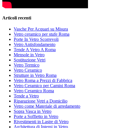
Articoli recenti
Vasche Per Acquari su Misura
Vetro ceramico per stufe Roma
Porte In Vetro Scorrevoli
Vetro Antisfondamento
Tende A Vetro A Roma
Mensole in Vetro
Sostituzione Vetri
Vetro Termico
Vetro Ceramico
Strutture in Vetro Roma
Vetro Roma a Prezzi di Fabbrica
Vetro Ceramico per Camini Roma
Vetro Ceramico Roma
Tende a Vetro
Riparazione Vetri a Domicilio
Vetro come Materiale di arredamento
Sopra Vasca in Vetro
Porte a Soffietto in Vetro
Rivestimenti in Lastre di Vetro
Architettura di Interni in Vetro