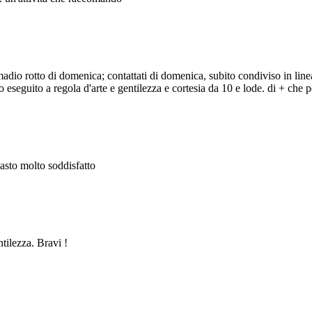
adio rotto di domenica; contattati di domenica, subito condiviso in line
eseguito a regola d'arte e gentilezza e cortesia da 10 e lode. di + che po
masto molto soddisfatto
ntilezza. Bravi !