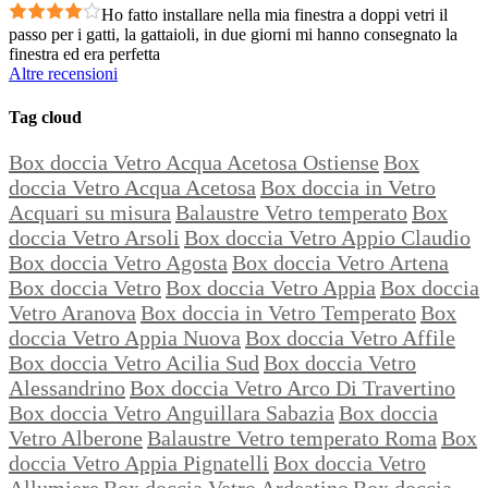
Ho fatto installare nella mia finestra a doppi vetri il
passo per i gatti, la gattaioli, in due giorni mi hanno consegnato la
finestra ed era perfetta
Altre recensioni
Tag cloud
Box doccia Vetro Acqua Acetosa Ostiense
Box
doccia Vetro Acqua Acetosa
Box doccia in Vetro
Acquari su misura
Balaustre Vetro temperato
Box
doccia Vetro Arsoli
Box doccia Vetro Appio Claudio
Box doccia Vetro Agosta
Box doccia Vetro Artena
Box doccia Vetro
Box doccia Vetro Appia
Box doccia
Vetro Aranova
Box doccia in Vetro Temperato
Box
doccia Vetro Appia Nuova
Box doccia Vetro Affile
Box doccia Vetro Acilia Sud
Box doccia Vetro
Alessandrino
Box doccia Vetro Arco Di Travertino
Box doccia Vetro Anguillara Sabazia
Box doccia
Vetro Alberone
Balaustre Vetro temperato Roma
Box
doccia Vetro Appia Pignatelli
Box doccia Vetro
Allumiere
Box doccia Vetro Ardeatino
Box doccia