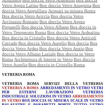
Vetro Appio Latino
Box doccia Vetro Anagnina
Box
doccia Vetro Anguillara
Acquari su misura Roma
Box doccia Vetro Ariccia
Box doccia Vetro
Arcinazzo Romano
Box doccia Vetro Appio
Pignatelli
Box doccia Vetro Albano
Box doccia in
Vetro Temperato Roma
Box doccia Vetro Ardeatina
Box doccia in Cristallo
Box doccia Vetro Anticoli
Corrado
Box doccia Vetro Aurelio
Box doccia
Box
doccia Vetro Ardea
Box doccia Vetro Anzio
Box
doccia Vetro Albano Laziale
Box doccia in Vetro
Roma
Architettura di Interni in Vetro
Box doccia
Vetro Aurelia
Box doccia in Cristallo Roma
VETRERIA ROMA
VETRERIA ROMA
SERVIZI DELLA VETRERIA
VETRERIA A ROMA
ARREDAMENTI IN VETRO
VETRI
PER ESTERNI
LAVORAZIONI
VETRERIA
INDUSTRIALE
SOLUZIONI IN VETRO
ARREDAMENTO
IN VETRO
BOX DOCCIA SU MISURA
SCALE IN VETRO
BALAUSTRE E PARAPETTI
PORTE TUTTO VETRO