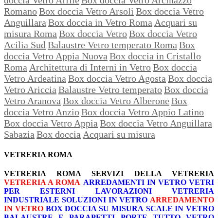
Romano
Box doccia Vetro Arsoli
Box doccia Vetro
Anguillara
Box doccia in Vetro Roma
Acquari su
misura Roma
Box doccia Vetro
Box doccia Vetro
Acilia Sud
Balaustre Vetro temperato Roma
Box
doccia Vetro Appia Nuova
Box doccia in Cristallo
Roma
Architettura di Interni in Vetro
Box doccia
Vetro Ardeatina
Box doccia Vetro Agosta
Box doccia
Vetro Ariccia
Balaustre Vetro temperato
Box doccia
Vetro Aranova
Box doccia Vetro Alberone
Box
doccia Vetro Anzio
Box doccia Vetro Appio Latino
Box doccia Vetro Appia
Box doccia Vetro Anguillara
Sabazia
Box doccia
Acquari su misura
VETRERIA ROMA
VETRERIA ROMA
SERVIZI DELLA VETRERIA
VETRERIA A ROMA
ARREDAMENTI IN VETRO
VETRI
PER ESTERNI
LAVORAZIONI
VETRERIA
INDUSTRIALE
SOLUZIONI IN VETRO
ARREDAMENTO
IN VETRO
BOX DOCCIA SU MISURA
SCALE IN VETRO
BALAUSTRE E PARAPETTI
PORTE TUTTO VETRO