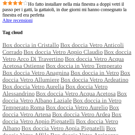
Ho fatto installare nella mia finestra a doppi vetri il
passo per i gatti, la gattaioli, in due giorni mi hanno consegnato la
finestra ed era perfetta
Altre recensioni
Tag cloud
Box doccia in Cristallo
Box doccia Vetro Anticoli
Corrado
Box doccia Vetro Appio Claudio
Box doccia
Vetro Arco Di Travertino
Box doccia Vetro Acqua
Acetosa Ostiense
Box doccia in Vetro Temperato
Box doccia Vetro Anagnina
Box doccia in Vetro
Box
doccia Vetro Allumiere
Box doccia Vetro Ardeatino
Box doccia Vetro Aurelia
Box doccia Vetro
Alessandrino
Box doccia Vetro Acqua Acetosa
Box
doccia Vetro Albano Laziale
Box doccia in Vetro
Temperato Roma
Box doccia Vetro Aurelio
Box
doccia Vetro Artena
Box doccia Vetro Ardea
Box
doccia Vetro Appio Pignatelli
Box doccia Vetro
Albano
Box doccia Vetro Appia Pignatelli
Box
doccia Vetro Affile
Box doccia Vetro Arcinazzo