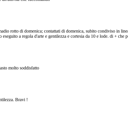
adio rotto di domenica; contattati di domenica, subito condiviso in line
eseguito a regola d'arte e gentilezza e cortesia da 10 e lode. di + che po
masto molto soddisfatto
ntilezza. Bravi !