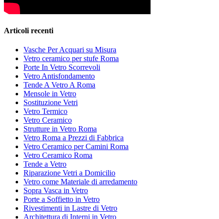
Articoli recenti
Vasche Per Acquari su Misura
Vetro ceramico per stufe Roma
Porte In Vetro Scorrevoli
Vetro Antisfondamento
Tende A Vetro A Roma
Mensole in Vetro
Sostituzione Vetri
Vetro Termico
Vetro Ceramico
Strutture in Vetro Roma
Vetro Roma a Prezzi di Fabbrica
Vetro Ceramico per Camini Roma
Vetro Ceramico Roma
Tende a Vetro
Riparazione Vetri a Domicilio
Vetro come Materiale di arredamento
Sopra Vasca in Vetro
Porte a Soffietto in Vetro
Rivestimenti in Lastre di Vetro
Architettura di Interni in Vetro