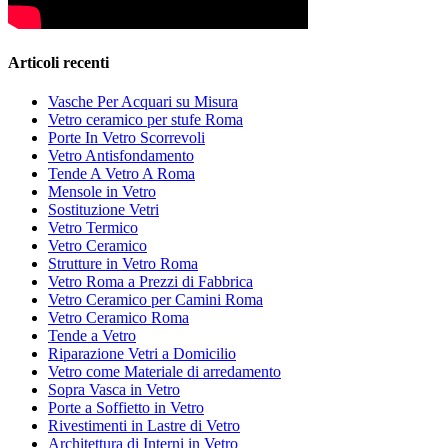
Articoli recenti
Vasche Per Acquari su Misura
Vetro ceramico per stufe Roma
Porte In Vetro Scorrevoli
Vetro Antisfondamento
Tende A Vetro A Roma
Mensole in Vetro
Sostituzione Vetri
Vetro Termico
Vetro Ceramico
Strutture in Vetro Roma
Vetro Roma a Prezzi di Fabbrica
Vetro Ceramico per Camini Roma
Vetro Ceramico Roma
Tende a Vetro
Riparazione Vetri a Domicilio
Vetro come Materiale di arredamento
Sopra Vasca in Vetro
Porte a Soffietto in Vetro
Rivestimenti in Lastre di Vetro
Architettura di Interni in Vetro