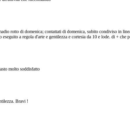
adio rotto di domenica; contattati di domenica, subito condiviso in line
eseguito a regola d'arte e gentilezza e cortesia da 10 e lode. di + che po
masto molto soddisfatto
ntilezza. Bravi !