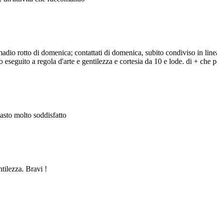
adio rotto di domenica; contattati di domenica, subito condiviso in line
eseguito a regola d'arte e gentilezza e cortesia da 10 e lode. di + che po
masto molto soddisfatto
ntilezza. Bravi !