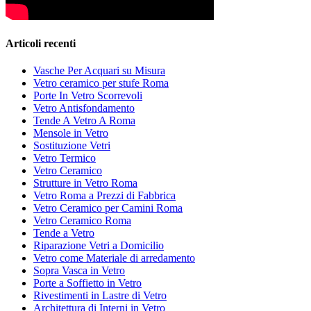
Articoli recenti
Vasche Per Acquari su Misura
Vetro ceramico per stufe Roma
Porte In Vetro Scorrevoli
Vetro Antisfondamento
Tende A Vetro A Roma
Mensole in Vetro
Sostituzione Vetri
Vetro Termico
Vetro Ceramico
Strutture in Vetro Roma
Vetro Roma a Prezzi di Fabbrica
Vetro Ceramico per Camini Roma
Vetro Ceramico Roma
Tende a Vetro
Riparazione Vetri a Domicilio
Vetro come Materiale di arredamento
Sopra Vasca in Vetro
Porte a Soffietto in Vetro
Rivestimenti in Lastre di Vetro
Architettura di Interni in Vetro