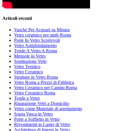
Articoli recenti
Vasche Per Acquari su Misura
Vetro ceramico per stufe Roma
Porte In Vetro Scorrevoli
Vetro Antisfondamento
Tende A Vetro A Roma
Mensole in Vetro
Sostituzione Vetri
Vetro Termico
Vetro Ceramico
Strutture in Vetro Roma
Vetro Roma a Prezzi di Fabbrica
Vetro Ceramico per Camini Roma
Vetro Ceramico Roma
Tende a Vetro
Riparazione Vetri a Domicilio
Vetro come Materiale di arredamento
Sopra Vasca in Vetro
Porte a Soffietto in Vetro
Rivestimenti in Lastre di Vetro
Architettura di Interni in Vetro