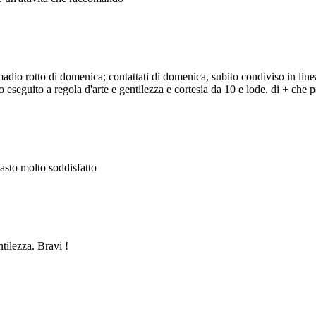
adio rotto di domenica; contattati di domenica, subito condiviso in line
eseguito a regola d'arte e gentilezza e cortesia da 10 e lode. di + che po
masto molto soddisfatto
ntilezza. Bravi !