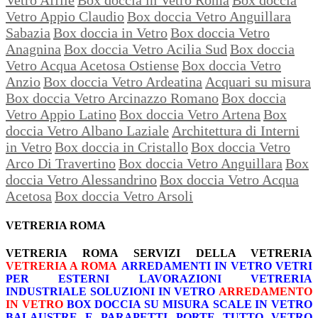
Vetro Appio Claudio
Box doccia Vetro Anguillara
Sabazia
Box doccia in Vetro
Box doccia Vetro
Anagnina
Box doccia Vetro Acilia Sud
Box doccia
Vetro Acqua Acetosa Ostiense
Box doccia Vetro
Anzio
Box doccia Vetro Ardeatina
Acquari su misura
Box doccia Vetro Arcinazzo Romano
Box doccia
Vetro Appio Latino
Box doccia Vetro Artena
Box
doccia Vetro Albano Laziale
Architettura di Interni
in Vetro
Box doccia in Cristallo
Box doccia Vetro
Arco Di Travertino
Box doccia Vetro Anguillara
Box
doccia Vetro Alessandrino
Box doccia Vetro Acqua
Acetosa
Box doccia Vetro Arsoli
VETRERIA ROMA
VETRERIA ROMA
SERVIZI DELLA VETRERIA
VETRERIA A ROMA
ARREDAMENTI IN VETRO
VETRI
PER ESTERNI
LAVORAZIONI
VETRERIA
INDUSTRIALE
SOLUZIONI IN VETRO
ARREDAMENTO
IN VETRO
BOX DOCCIA SU MISURA
SCALE IN VETRO
BALAUSTRE E PARAPETTI
PORTE TUTTO VETRO