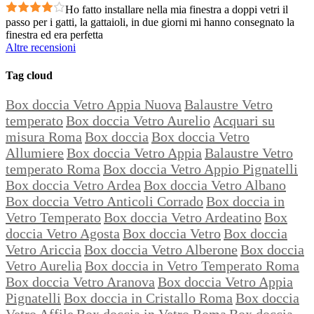
Ho fatto installare nella mia finestra a doppi vetri il
passo per i gatti, la gattaioli, in due giorni mi hanno consegnato la
finestra ed era perfetta
Altre recensioni
Tag cloud
Box doccia Vetro Appia Nuova
Balaustre Vetro
temperato
Box doccia Vetro Aurelio
Acquari su
misura Roma
Box doccia
Box doccia Vetro
Allumiere
Box doccia Vetro Appia
Balaustre Vetro
temperato Roma
Box doccia Vetro Appio Pignatelli
Box doccia Vetro Ardea
Box doccia Vetro Albano
Box doccia Vetro Anticoli Corrado
Box doccia in
Vetro Temperato
Box doccia Vetro Ardeatino
Box
doccia Vetro Agosta
Box doccia Vetro
Box doccia
Vetro Ariccia
Box doccia Vetro Alberone
Box doccia
Vetro Aurelia
Box doccia in Vetro Temperato Roma
Box doccia Vetro Aranova
Box doccia Vetro Appia
Pignatelli
Box doccia in Cristallo Roma
Box doccia
Vetro Affile
Box doccia in Vetro Roma
Box doccia