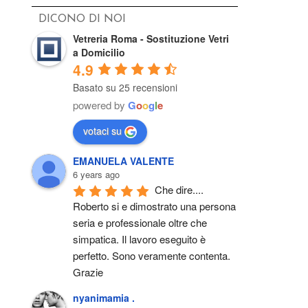
DICONO DI NOI
Vetreria Roma - Sostituzione Vetri
a Domicilio
4.9
Basato su 25 recensioni
powered by
G
o
o
g
l
e
votaci su
EMANUELA VALENTE
6 years ago
Che dire.... 
Roberto si e dimostrato una persona 
seria e professionale oltre che 
simpatica. Il lavoro eseguito è 
perfetto. Sono veramente contenta. 
Grazie
nyanimamia .