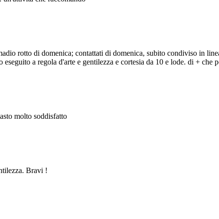
adio rotto di domenica; contattati di domenica, subito condiviso in line
eseguito a regola d'arte e gentilezza e cortesia da 10 e lode. di + che po
masto molto soddisfatto
ntilezza. Bravi !