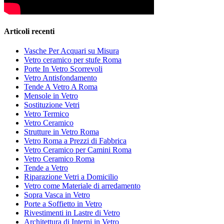
Articoli recenti
Vasche Per Acquari su Misura
Vetro ceramico per stufe Roma
Porte In Vetro Scorrevoli
Vetro Antisfondamento
Tende A Vetro A Roma
Mensole in Vetro
Sostituzione Vetri
Vetro Termico
Vetro Ceramico
Strutture in Vetro Roma
Vetro Roma a Prezzi di Fabbrica
Vetro Ceramico per Camini Roma
Vetro Ceramico Roma
Tende a Vetro
Riparazione Vetri a Domicilio
Vetro come Materiale di arredamento
Sopra Vasca in Vetro
Porte a Soffietto in Vetro
Rivestimenti in Lastre di Vetro
Architettura di Interni in Vetro